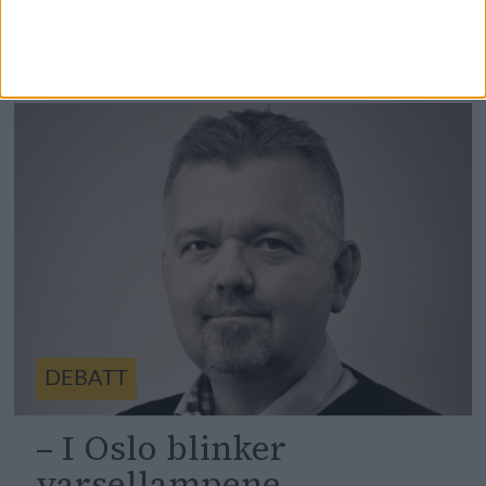
å bidra til å gjøre dette
tilgjengelig for flere
DEBATT
– I Oslo blinker
varsellampene