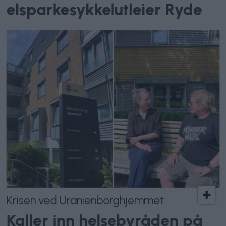
elsparkesykkelutleier Ryde
Krisen ved Uranienborghjemmet
Kaller inn helsebyråden på