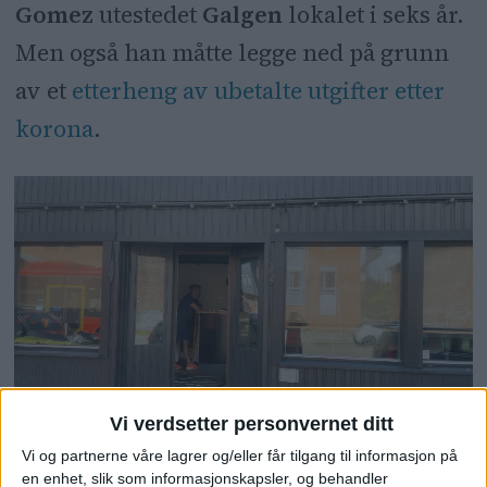
Gomez
utestedet
Galgen
lokalet i seks år.
Men også han måtte legge ned på grunn
av et
etterheng av ubetalte utgifter etter
korona
.
Vi verdsetter personvernet ditt
Vi og partnerne våre lagrer og/eller får tilgang til informasjon på
en enhet, slik som informasjonskapsler, og behandler