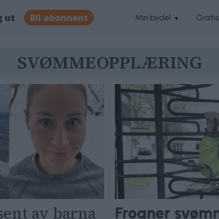
g ut
Bli abonnent
Min bydel
Grati
SVØMMEOPPLÆRING
sent av barna
Frogner svøm