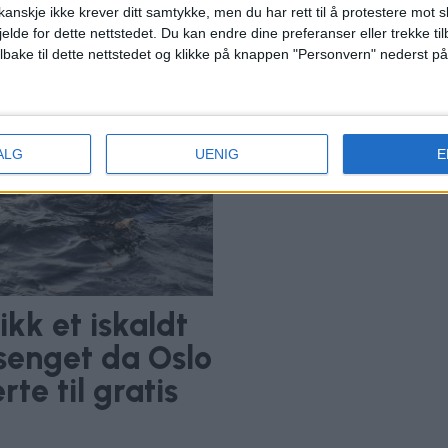
ka
anskje ikke krever ditt samtykke, men du har rett til å protestere mot s
dr
jelde for dette nettstedet. Du kan endre dine preferanser eller trekke t
ilbake til dette nettstedet og klikke på knappen "Personvern" nederst på
ALG
UENIG
E
kk et iskaldt
enget da Oslo
te til gratis