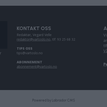
KONTAKT OSS
A
Redaktør, Vegard Velle
V
redaktor@vartoslo.no,
tlf: 93 25 68 32
a
tl
TIPS OSS
V
r
tips@vartoslo.no
ABONNEMENT
P
abonnement@vartoslo.no
Powered by Labrador CMS