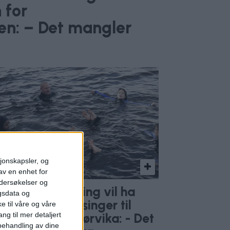
 for
en: – Det mangler
sjonskapsler, og
av en enhet for
ndersøkelser og
lo Badstuforening vil ha
gsdata og
e byens 7. klassinger til
e til våre og våre
ng til mer detaljert
ømmetimer i Bjørvika: - Det
ehandling av dine