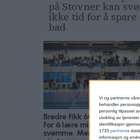
på Stovner kan sv
ikke tid for å spare
bad
Vi og partnerne våre 
behandler personoppl
personlig tilpasset 
Brødre fikk 600.000 kroner
utvikling av tjenester
for å lære minoritetsbarn å
identifikasjon gjenn
1733
partnere
s data
svømme. Men ingen oslosko
informasjon og endr