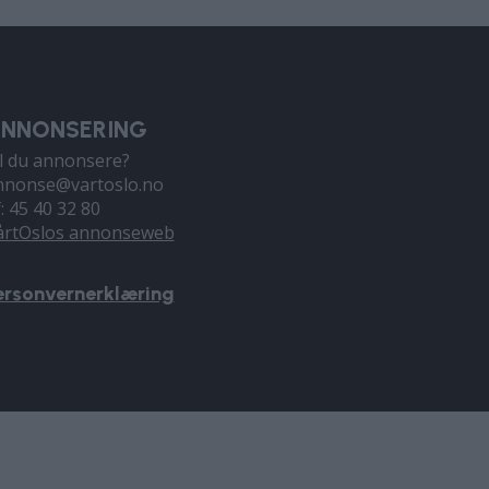
NNONSERING
il du annonsere?
nnonse@vartoslo.no
f: 45 40 32 80
årtOslos annonseweb
ersonvernerklæring