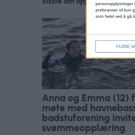
visste om opplæringen
personopplysninger k
preferanser vil kun g
som helst ved å gå t
FLERE V
Anna og Emma (12) fi
møte med havnebass
badstuforening inviter
svømmeopplæring