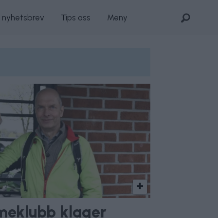
s nyhetsbrev
Tips oss
Meny
meklubb klager