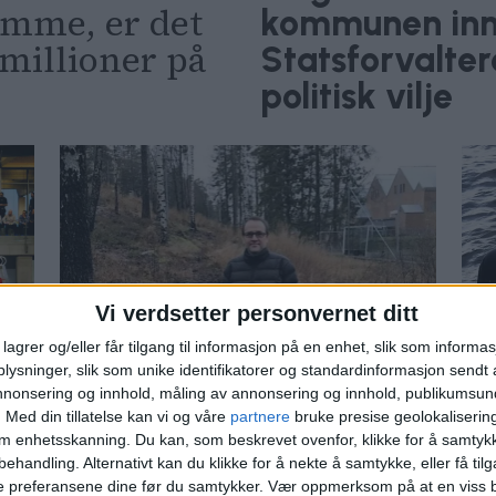
ømme, er det
kommunen inn
 millioner på
Statsforvalter
politisk vilje
Vi verdsetter personvernet ditt
DEBATT
lagrer og/eller får tilgang til informasjon på en enhet, slik som informa
ysninger, slik som unike identifikatorer og standardinformasjon sendt 
annonsering og innhold, måling av annonsering og innhold, publikumsu
Svømmehallen på
Os
.
Med din tillatelse kan vi og våre
partnere
bruke presise geolokaliserin
Mortensrud som forsvant
all
om enhetsskanning. Du kan, som beskrevet ovenfor, klikke for å samtykk
behandling. Alternativt kan du klikke for å nekte å samtykke, eller få tilga
ler
sv
e preferansene dine før du samtykker.
Vær oppmerksom på at en viss b