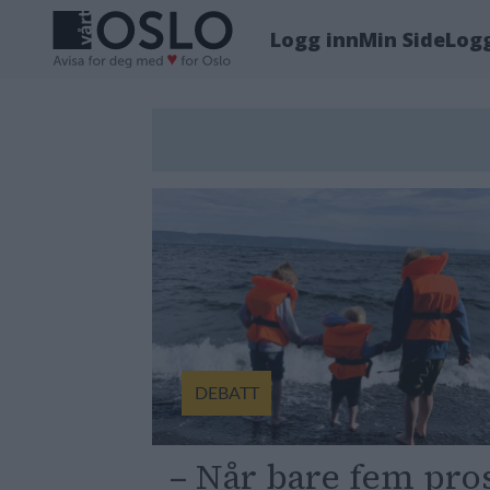
Logg inn
Min Side
Log
Tag:
svømmeopplæring
DEBATT
– Når bare fem pro