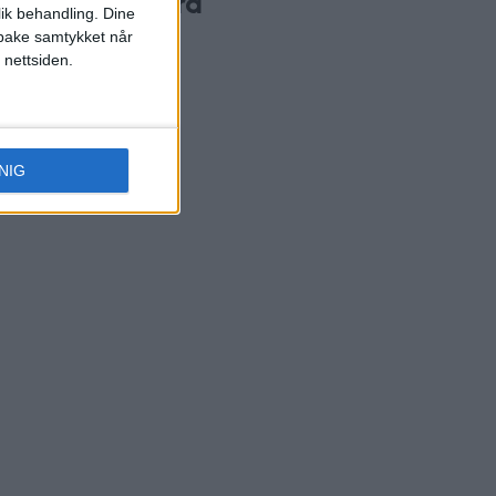
n redde noen fra
lik behandling. Dine
ukningsdøden
ilbake samtykket når
 nettsiden.
NIG