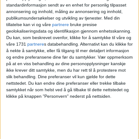
personlig historie
standardinformasjon sendt av en enhet for personlig tilpasset
annonsering og innhold, måling av annonsering og innhold,
publikumsundersøkelser og utvikling av tjenester.
Med din
tillatelse kan vi og våre
partnere
bruke presise
geolokaliseringsdata og identifikasjon gjennom enhetsskanning.
Du kan, som beskrevet ovenfor, klikke for å samtykke til våre og
våre 1731
partnere
s databehandling. Alternativt kan du klikke for
å nekte å samtykke, eller få tilgang til mer detaljert informasjon
og endre preferansene dine før du samtykker.
Vær oppmerksom
på at en viss behandling av dine personopplysninger kanskje
ikke krever ditt samtykke, men du har rett til å protestere mot
slik behandling. Dine preferanser vil kun gjelde for dette
Knut (33) drømte om et
nettstedet. Du kan endre dine preferanser eller trekke tilbake
samtykket når som helst ved å gå tilbake til dette nettstedet og
grønnere mattilbud. Nå
klikke på knappen "Personvern" nederst på nettsiden.
åpner han sin ellevte
restaurant i Oslo