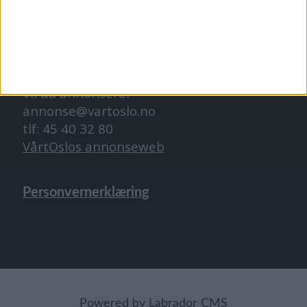
abonnement@vartoslo.no
ANNONSERING
Vil du annonsere?
annonse@vartoslo.no
tlf: 45 40 32 80
VårtOslos annonseweb
Personvernerklæring
Powered by Labrador CMS