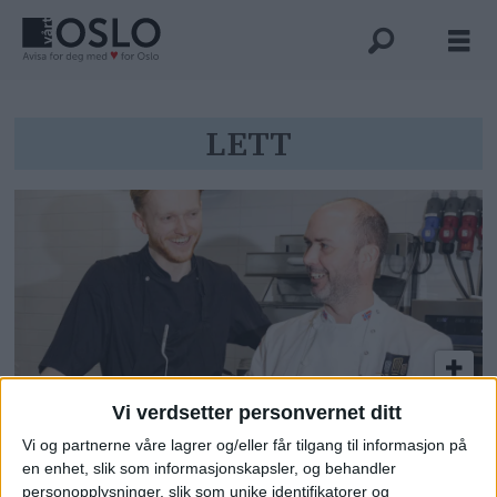
Tag:
LETT
lett
Vi verdsetter personvernet ditt
Fem nye restauranter åpner på
Vi og partnerne våre lagrer og/eller får tilgang til informasjon på
Aker Brygge: – Dette er en veldig
en enhet, slik som informasjonskapsler, og behandler
personopplysninger, slik som unike identifikatorer og