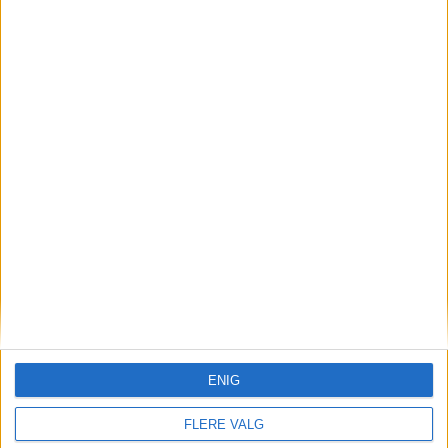
skoler. — Det bør lyse røde
lamper, sier tillitsvalgt
Vekterstreiken fortsetter
ENIG
FLERE VALG