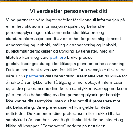
Vi verdsetter personvernet ditt
Vi og partnerne våre lagrer og/eller får tilgang til informasjon på
en enhet, slik som informasjonskapsler, og behandler
personopplysninger, slik som unike identifikatorer og
standardinformasjon sendt av en enhet for personlig tilpasset
annonsering og innhold, måling av annonsering og innhold,
publikumsundersøkelser og utvikling av tjenester.
Med din
tillatelse kan vi og våre
partnere
bruke presise
geolokaliseringsdata og identifikasjon gjennom enhetsskanning.
Du kan, som beskrevet ovenfor, klikke for å samtykke til våre og
Parat anklager Grand Hotel
våre 1733
partnere
s databehandling. Alternativt kan du klikke for
å nekte å samtykke, eller få tilgang til mer detaljert informasjon
for systematisk og kynisk
og endre preferansene dine før du samtykker.
Vær oppmerksom
streikebryteri
på at en viss behandling av dine personopplysninger kanskje
ikke krever ditt samtykke, men du har rett til å protestere mot
slik behandling. Dine preferanser vil kun gjelde for dette
nettstedet. Du kan endre dine preferanser eller trekke tilbake
samtykket når som helst ved å gå tilbake til dette nettstedet og
klikke på knappen "Personvern" nederst på nettsiden.