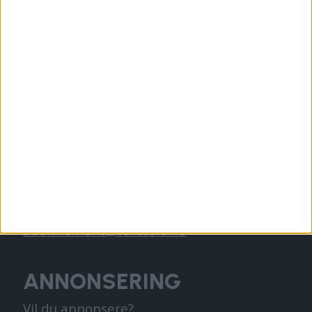
hverdagslivet i Oslo, fra der du bor, jobber
og går på skole.
KONTAKT OSS
Redaktør, Vegard Velle
redaktor@vartoslo.no,
tlf: 93 25 68 32
TIPS OSS
tips@vartoslo.no
ABONNEMENT
abonnement@vartoslo.no
ANNONSERING
Vil du annonsere?