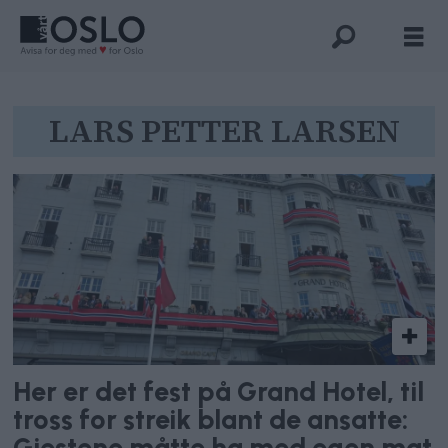
Tag:
LARS PETTER LARSEN
lars
petter
larsen
Her er det fest på Grand Hotel, til
tross for streik blant de ansatte:
Gjestene måtte ha med egen mat