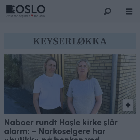
Tag:
KEYSERLØKKA
keyserløkka
Naboer rundt Hasle kirke slår
alarm: – Narkoselgere har
«butikk» på benken ved