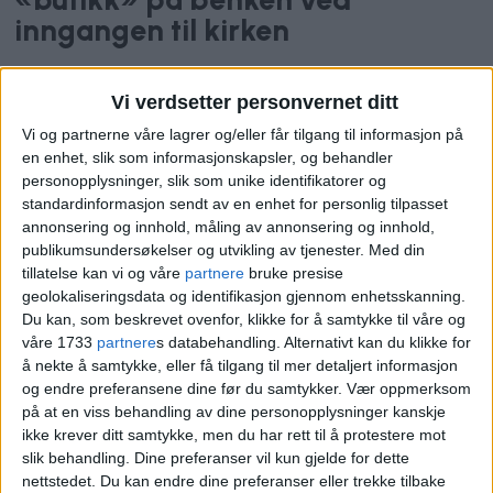
inngangen til kirken
Vi verdsetter personvernet ditt
Vi og partnerne våre lagrer og/eller får tilgang til informasjon på
en enhet, slik som informasjonskapsler, og behandler
personopplysninger, slik som unike identifikatorer og
standardinformasjon sendt av en enhet for personlig tilpasset
annonsering og innhold, måling av annonsering og innhold,
publikumsundersøkelser og utvikling av tjenester.
Med din
tillatelse kan vi og våre
partnere
bruke presise
geolokaliseringsdata og identifikasjon gjennom enhetsskanning.
Lisa på Keyserløkka blir
Du kan, som beskrevet ovenfor, klikke for å samtykke til våre og
fullstendig innebygd av
våre 1733
partnere
s databehandling. Alternativt kan du klikke for
å nekte å samtykke, eller få tilgang til mer detaljert informasjon
høyhus på alle kanter: – Jeg
og endre preferansene dine før du samtykker.
Vær oppmerksom
føler meg maktesløs
på at en viss behandling av dine personopplysninger kanskje
ikke krever ditt samtykke, men du har rett til å protestere mot
slik behandling. Dine preferanser vil kun gjelde for dette
nettstedet. Du kan endre dine preferanser eller trekke tilbake