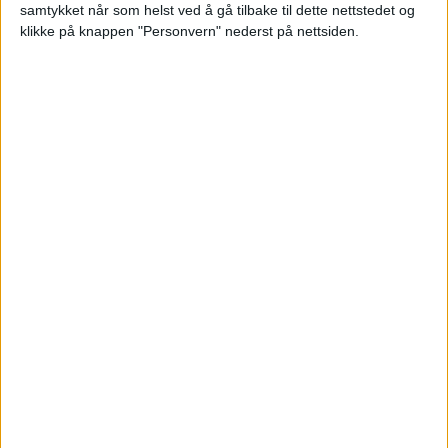
samtykket når som helst ved å gå tilbake til dette nettstedet og
klikke på knappen "Personvern" nederst på nettsiden.
Strømsjokk! Her slår lynet ned i et
tre på Keyserløkka. Se videoen
— Etter lysmesse i Hasle kirke