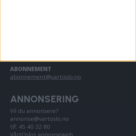
KONTAKT OSS
Redaktør, Vegard Velle
redaktor@vartoslo.no,
tlf: 93 25 68 32
TIPS OSS
tips@vartoslo.no
ABONNEMENT
abonnement@vartoslo.no
ANNONSERING
Vil du annonsere?
annonse@vartoslo.no
tlf: 45 40 32 80
VårtOslos annonseweb