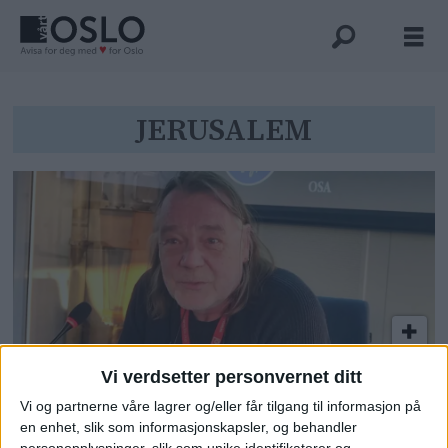
Tag:
JERUSALEM
jerusalem
Vi verdsetter personvernet ditt
Fagforeningstopp roser det
Vi og partnerne våre lagrer og/eller får tilgang til informasjon på
borgerlige byrådet: – Modig og
en enhet, slik som informasjonskapsler, og behandler