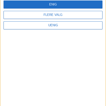
ENIG
FLERE VALG
UENIG
VårtOslo er avisa for deg med hjerte for
Oslo. Vi forteller historiene fra
hverdagslivet i Oslo, fra der du bor, jobber
og går på skole.
KONTAKT OSS
Redaktør, Vegard Velle
redaktor@vartoslo.no,
tlf: 93 25 68 32
TIPS OSS
tips@vartoslo.no