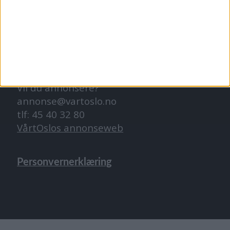
ABONNEMENT
abonnement@vartoslo.no
ANNONSERING
Vil du annonsere?
annonse@vartoslo.no
tlf: 45 40 32 80
VårtOslos annonseweb
Personvernerklæring