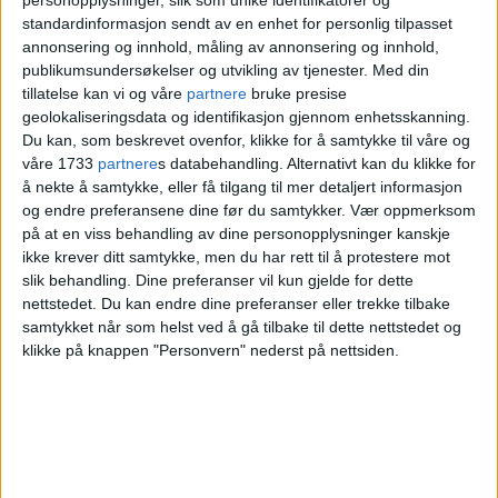
personopplysninger, slik som unike identifikatorer og
riktig å stanse kjøp av nye T-
standardinformasjon sendt av en enhet for personlig tilpasset
baner
annonsering og innhold, måling av annonsering og innhold,
publikumsundersøkelser og utvikling av tjenester.
Med din
tillatelse kan vi og våre
partnere
bruke presise
geolokaliseringsdata og identifikasjon gjennom enhetsskanning.
Du kan, som beskrevet ovenfor, klikke for å samtykke til våre og
våre 1733
partnere
s databehandling. Alternativt kan du klikke for
å nekte å samtykke, eller få tilgang til mer detaljert informasjon
og endre preferansene dine før du samtykker.
Vær oppmerksom
på at en viss behandling av dine personopplysninger kanskje
ikke krever ditt samtykke, men du har rett til å protestere mot
slik behandling. Dine preferanser vil kun gjelde for dette
nettstedet. Du kan endre dine preferanser eller trekke tilbake
samtykket når som helst ved å gå tilbake til dette nettstedet og
Ap-politikeren stilte kritiske
klikke på knappen "Personvern" nederst på nettsiden.
spørsmål. Da fikk han epost-
korreks fra sjefen i det FN-
svartelistede selskapet