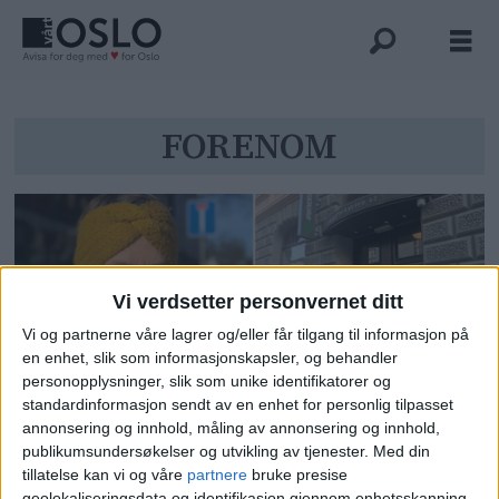
Tag:
FORENOM
forenom
Vi verdsetter personvernet ditt
Vi og partnerne våre lagrer og/eller får tilgang til informasjon på
en enhet, slik som informasjonskapsler, og behandler
personopplysninger, slik som unike identifikatorer og
standardinformasjon sendt av en enhet for personlig tilpasset
Flere og flere leilighetshoteller
annonsering og innhold, måling av annonsering og innhold,
publikumsundersøkelser og utvikling av tjenester.
Med din
dukker opp på Ruseløkka og
tillatelse kan vi og våre
partnere
bruke presise
Skillebekk. Ikke alle har søkt om
geolokaliseringsdata og identifikasjon gjennom enhetsskanning.