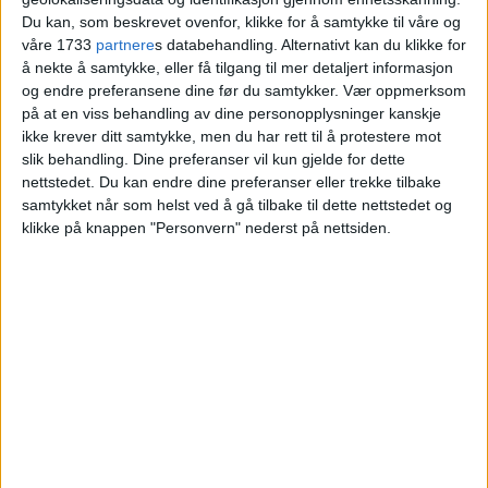
lov: – Blir voldsomt
Du kan, som beskrevet ovenfor, klikke for å samtykke til våre og
våre 1733
partnere
s databehandling. Alternativt kan du klikke for
å nekte å samtykke, eller få tilgang til mer detaljert informasjon
og endre preferansene dine før du samtykker.
Vær oppmerksom
på at en viss behandling av dine personopplysninger kanskje
ikke krever ditt samtykke, men du har rett til å protestere mot
slik behandling. Dine preferanser vil kun gjelde for dette
nettstedet. Du kan endre dine preferanser eller trekke tilbake
samtykket når som helst ved å gå tilbake til dette nettstedet og
klikke på knappen "Personvern" nederst på nettsiden.
VårtOslo er avisa for deg med hjerte for
Oslo. Vi forteller historiene fra
hverdagslivet i Oslo, fra der du bor, jobber
og går på skole.