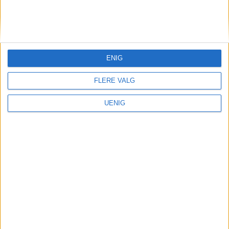
KONTAKT OSS
Redaktør, Vegard Velle
redaktor@vartoslo.no,
tlf: 93 25 68 32
ENIG
TIPS OSS
FLERE VALG
tips@vartoslo.no
UENIG
ABONNEMENT
abonnement@vartoslo.no
ANNONSERING
Vil du annonsere?
annonse@vartoslo.no
tlf: 45 40 32 80
VårtOslos annonseweb