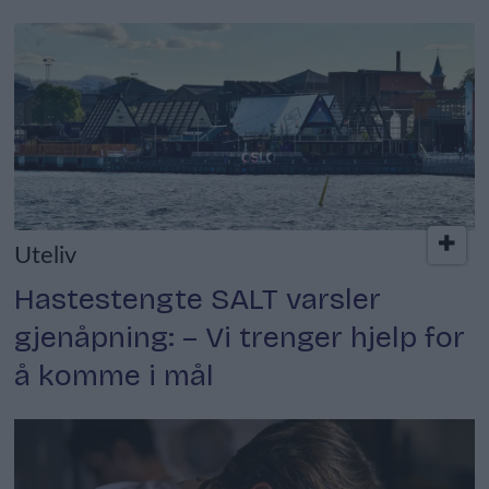
Uteliv
Hastestengte SALT varsler
gjenåpning: – Vi trenger hjelp for
å komme i mål