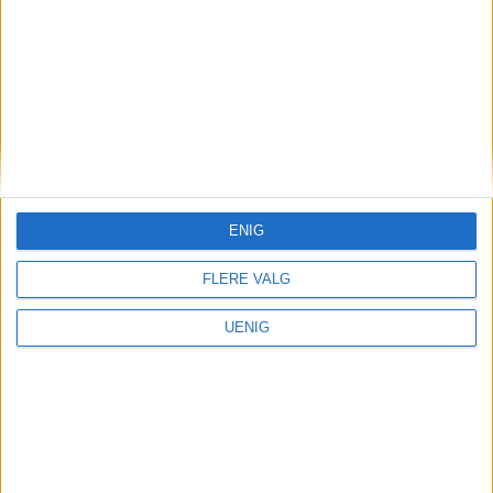
ENIG
FLERE VALG
UENIG
Været
Skilte seg fra normalen på
flere vis