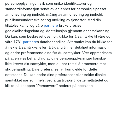
personopplysninger, slik som unike identifikatorer og
standardinformasjon sendt av en enhet for personlig tilpasset
annonsering og innhold, måling av annonsering og innhold,
publikumsundersøkelser og utvikling av tjenester.
Med din
tillatelse kan vi og våre
partnere
bruke presise
geolokaliseringsdata og identifikasjon gjennom enhetsskanning.
Du kan, som beskrevet ovenfor, klikke for å samtykke til våre og
våre 1731
partnere
s databehandling. Alternativt kan du klikke for
å nekte å samtykke, eller få tilgang til mer detaljert informasjon
og endre preferansene dine før du samtykker.
Vær oppmerksom
på at en viss behandling av dine personopplysninger kanskje
ikke krever ditt samtykke, men du har rett til å protestere mot
slik behandling. Dine preferanser vil kun gjelde for dette
nettstedet. Du kan endre dine preferanser eller trekke tilbake
samtykket når som helst ved å gå tilbake til dette nettstedet og
klikke på knappen "Personvern" nederst på nettsiden.