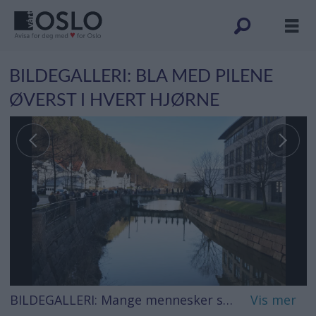
BILDEGALLERI: BLA MED PILENE
ØVERST I HVERT HJØRNE
BILDEGALLERI: Mange mennesker stod i polkø utenfor vinmonopolet i Sandvika. Køen gikk rundt flere kvartaler og folk holdt god avstand i henhold til smitteanbefalinger. Foto: Ørn E. Borgen / NTB