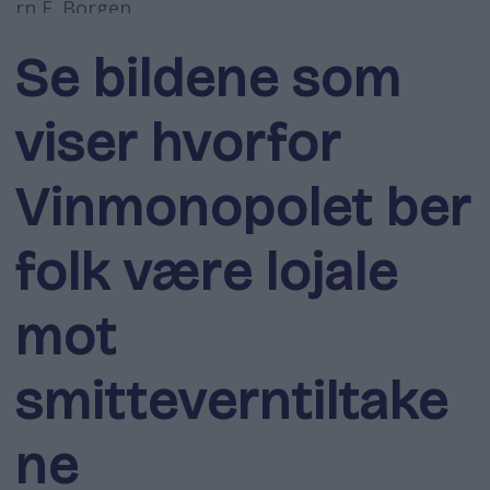
rn E. Borgen
Se bildene som
viser hvorfor
Vinmonopolet ber
folk være lojale
mot
smitteverntiltake
ne