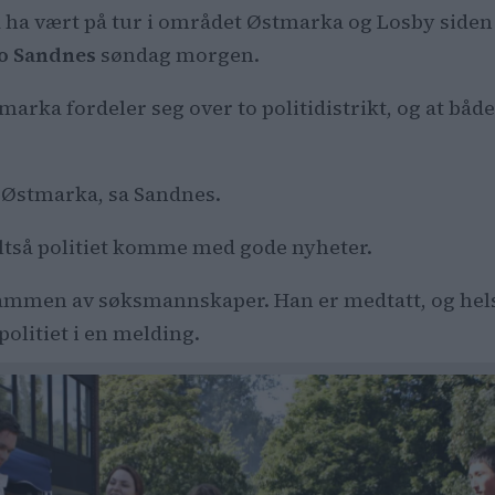
å ha vært på tur i området Østmarka og Losby siden
o Sandnes
søndag morgen.
rka fordeler seg over to politidistrikt, og at både 
v Østmarka, sa Sandnes.
ltså politiet komme med gode nyheter.
dammen av søksmannskaper. Han er medtatt, og helse
politiet i en melding.