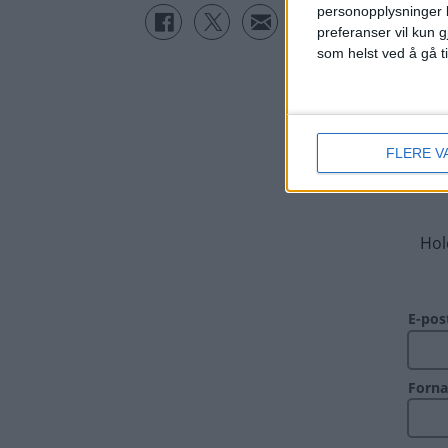
personopplysninger k
preferanser vil kun g
som helst ved å gå t
FLERE V