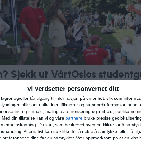
n? Sjekk ut VårtOslos studentg
Vi verdsetter personvernet ditt
lagrer og/eller får tilgang til informasjon på en enhet, slik som informa
ysninger, slik som unike identifikatorer og standardinformasjon sendt 
annonsering og innhold, måling av annonsering og innhold, publikumsu
JE
JOAKIM ORMÅSEN
LETEAKSJON
NYHET
OSLO PO
.
Med din tillatelse kan vi og våre
partnere
bruke presise geolokaliserin
om enhetsskanning. Du kan, som beskrevet ovenfor, klikke for å samtykk
behandling. Alternativt kan du klikke for å nekte å samtykke, eller få tilga
e preferansene dine før du samtykker.
Vær oppmerksom på at en viss b