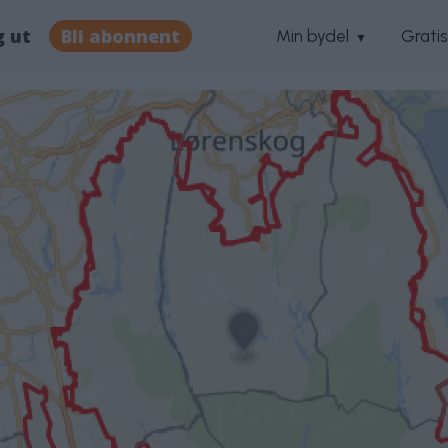
g ut
Bli abonnent
Min bydel
Grati