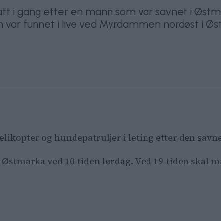
satt i gang etter en mann som var savnet i Østm
en var funnet i live ved Myrdammen nordøst i Øs
helikopter og hundepatruljer i leting etter den sa
i Østmarka ved 10-tiden lørdag. Ved 19-tiden skal 