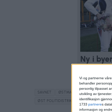
Ny i bye
Vi og partnerne våre 
behandler personoppl
personlig tilpasset 
SAVNET
ØSTMARKA
HUNDEPATRUL
utvikling av tjenester
identifikasjon gjenn
ØST POLITIDISTRIKT
1733
partnere
s data
informasjon og endr