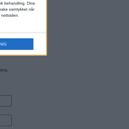
lik behandling. Dine
ilbake samtykket når
 nettsiden.
NIG