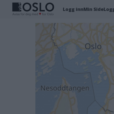
Logg inn
Min Side
Log