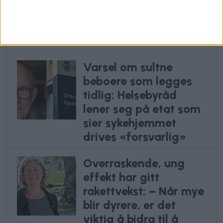
studentboliger
Anbefalte artikler
Varsel om sultne
beboere som legges
tidlig: Helsebyråd
lener seg på etat som
sier sykehjemmet
drives «forsvarlig»
Overraskende, ung
effekt har gitt
rakettvekst: – Når mye
blir dyrere, er det
viktig å bidra til å