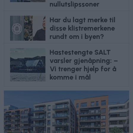
nullutslipssoner
Har du lagt merke til
disse klistremerkene
rundt om i byen?
Hastestengte SALT
varsler gjenåpning: –
Vi trenger hjelp for å
komme i mål