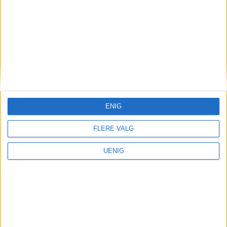
Været
Her ble Oslo truffet hardest:
– Mye på kort tid
ENIG
FLERE VALG
UENIG
Bolig
De ti billigste boligsalgene