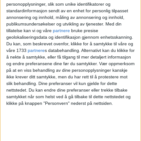
personopplysninger, slik som unike identifikatorer og
populært, trass i strengere opptakskrav
standardinformasjon sendt av en enhet for personlig tilpasset
og dobling i antall studieplasser.
annonsering og innhold, måling av annonsering og innhold,
publikumsundersøkelser og utvikling av tjenester.
Med din
tillatelse kan vi og våre
partnere
bruke presise
– Med stor etterspørsel etter
geolokaliseringsdata og identifikasjon gjennom enhetsskanning.
Du kan, som beskrevet ovenfor, klikke for å samtykke til våre og
teknologikompetanse i arbeidslivet, er
våre 1733
partnere
s databehandling. Alternativt kan du klikke for
det ikke overraskende at mange søker seg
å nekte å samtykke, eller få tilgang til mer detaljert informasjon
og endre preferansene dine før du samtykker.
Vær oppmerksom
til våre informatikkutdanninger. Stadig
på at en viss behandling av dine personopplysninger kanskje
ikke krever ditt samtykke, men du har rett til å protestere mot
flere jenter søker seg også til disse
slik behandling. Dine preferanser vil kun gjelde for dette
utdanningene, opplyser Gro Bjørnerud
nettstedet. Du kan endre dine preferanser eller trekke tilbake
samtykket når som helst ved å gå tilbake til dette nettstedet og
Mo.
klikke på knappen "Personvern" nederst på nettsiden.