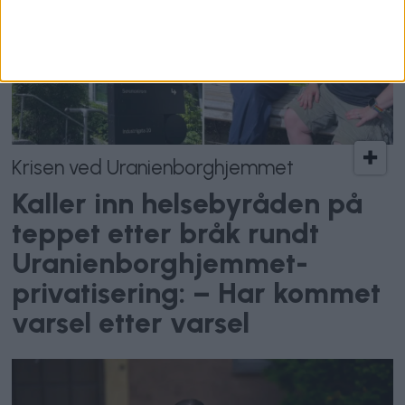
Krisen ved Uranienborghjemmet
Kaller inn helsebyråden på
teppet etter bråk rundt
Uranienborghjemmet-
privatisering: – Har kommet
varsel etter varsel