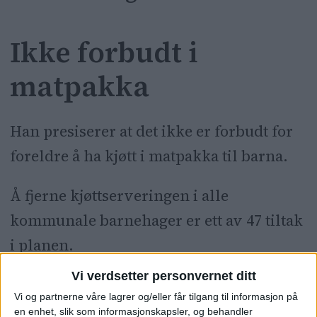
Ikke forbudt i
matpakka
Han presiserer at det ikke er forbudt for
foreldre å ha kjøtt i matpakka til barna.
Å fjerne kjøttserveringen i alle
kommunale barnehager er ett av 47 tiltak
i planen.
Vi verdsetter personvernet ditt
Å innføre minst tre kjøttfrie dager i alle
Vi og partnerne våre lagrer og/eller får tilgang til informasjon på
kommunens kantiner og gratis, kjøttfritt
en enhet, slik som informasjonskapsler, og behandler