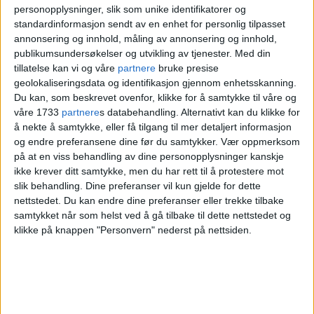
personopplysninger, slik som unike identifikatorer og
måltid hver dag på alle ungdomsskoler
standardinformasjon sendt av en enhet for personlig tilpasset
fra 2023, er blant de andre tiltakene.
annonsering og innhold, måling av annonsering og innhold,
publikumsundersøkelser og utvikling av tjenester.
Med din
Tiltakene mot kjøtt gjelder ikke på
tillatelse kan vi og våre
partnere
bruke presise
geolokaliseringsdata og identifikasjon gjennom enhetsskanning.
sykehjem.
Du kan, som beskrevet ovenfor, klikke for å samtykke til våre og
våre 1733
partnere
s databehandling. Alternativt kan du klikke for
Høyres
Hassan Nawaz
er kritisk til at det
å nekte å samtykke, eller få tilgang til mer detaljert informasjon
og endre preferansene dine før du samtykker.
Vær oppmerksom
innføres et forbud, og sier at de er for
på at en viss behandling av dine personopplysninger kanskje
ikke krever ditt samtykke, men du har rett til å protestere mot
valgfrihet i kostholdet. Han vil likevel
slik behandling. Dine preferanser vil kun gjelde for dette
ikke spekulere i om et nytt borgerlig
nettstedet. Du kan endre dine preferanser eller trekke tilbake
samtykket når som helst ved å gå tilbake til dette nettstedet og
byråd kan komme til å reversere
klikke på knappen "Personvern" nederst på nettsiden.
forbudet.