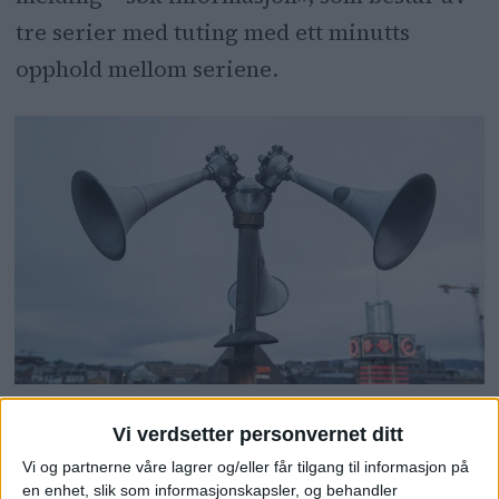
tre serier med tuting med ett minutts
opphold mellom seriene.
En tyfon, på folkemunne kalt flyalarm, på taket av
Vi verdsetter personvernet ditt
Østbanehallen. I fredstid tester Sivilforsvaret alle
Vi og partnerne våre lagrer og/eller får tilgang til informasjon på
landets tyfoner to ganger i året, klokken 12.00 den
en enhet, slik som informasjonskapsler, og behandler