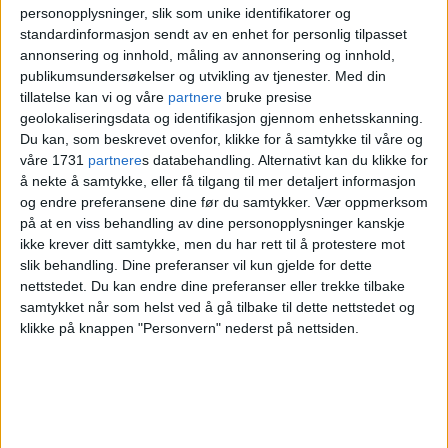
andre onsdagen i januar og i juni.
Arkivfoto: Håkon
personopplysninger, slik som unike identifikatorer og
standardinformasjon sendt av en enhet for personlig tilpasset
Mosvold Larsen / NTB
annonsering og innhold, måling av annonsering og innhold,
publikumsundersøkelser og utvikling av tjenester.
Med din
tillatelse kan vi og våre
partnere
bruke presise
geolokaliseringsdata og identifikasjon gjennom enhetsskanning.
Dette skjer når Nødvarsel testes:
Du kan, som beskrevet ovenfor, klikke for å samtykke til våre og
våre 1731
partnere
s databehandling. Alternativt kan du klikke for
Testen utløses mellom klokken 11.55
å nekte å samtykke, eller få tilgang til mer detaljert informasjon
og endre preferansene dine før du samtykker.
Vær oppmerksom
og 12.10 den 8. januar 2025.
på at en viss behandling av dine personopplysninger kanskje
ikke krever ditt samtykke, men du har rett til å protestere mot
Når du mottar testen vibrerer
slik behandling. Dine preferanser vil kun gjelde for dette
telefonen og spiller av en høy,
nettstedet. Du kan endre dine preferanser eller trekke tilbake
samtykket når som helst ved å gå tilbake til dette nettstedet og
sireneaktig lyd i ca. 10 sekunder.
klikke på knappen "Personvern" nederst på nettsiden.
En tekst dukker opp på skjermen. I
teksten står det at dette bare er er
test.