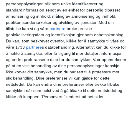
næringsbygg
personopplysninger, slik som unike identifikatorer og
standardinformasjon sendt av en enhet for personlig tilpasset
annonsering og innhold, måling av annonsering og innhold,
publikumsundersøkelser og utvikling av tjenester.
Med din
– Det har vært veldig morsomt å arbeide
tillatelse kan vi og våre
partnere
bruke presise
geolokaliseringsdata og identifikasjon gjennom enhetsskanning.
med de påmeldte til Oslo bys
Du kan, som beskrevet ovenfor, klikke for å samtykke til våre og
arkitekturpris i år, sier
Christian Dahle
,
våre 1733
partnere
s databehandling. Alternativt kan du klikke for
å nekte å samtykke, eller få tilgang til mer detaljert informasjon
leder for
Rådet for byarkitektur
, til
og endre preferansene dine før du samtykker.
Vær oppmerksom
på at en viss behandling av dine personopplysninger kanskje
magasinet
ByPlan Oslo
.
ikke krever ditt samtykke, men du har rett til å protestere mot
slik behandling. Dine preferanser vil kun gjelde for dette
Det er Rådet for byarkitektur som
nettstedet. Du kan endre dine preferanser eller trekke tilbake
samtykket når som helst ved å gå tilbake til dette nettstedet og
innstiller til prisen, som ordføreren
klikke på knappen "Personvern" nederst på nettsiden.
deler ut i oktober.
Tidligere vinnere er
Ambassaden
(2024),