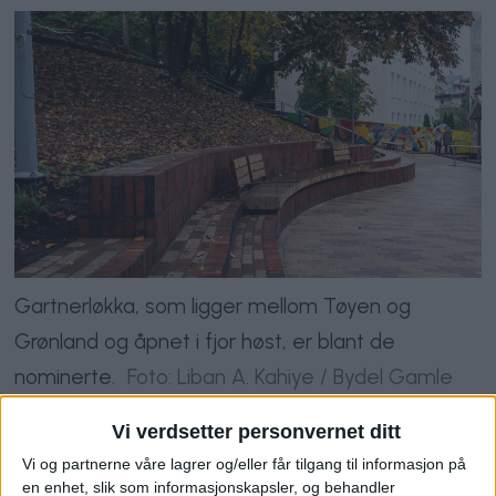
Gartnerløkka, som ligger mellom Tøyen og
Grønland og åpnet i fjor høst, er blant de
nominerte.
Foto: Liban A. Kahiye / Bydel Gamle
Oslo
Vi verdsetter personvernet ditt
Skole og
Vi og partnerne våre lagrer og/eller får tilgang til informasjon på
en enhet, slik som informasjonskapsler, og behandler