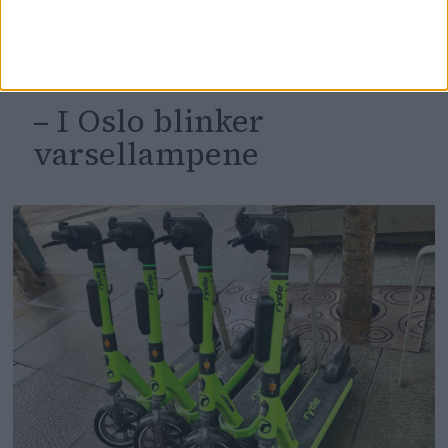
DEBATT
– I Oslo blinker
varsellampene