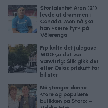
Stortalentet Aron (21)
levde ut drømmen i
Canada. Men nå skal
han «sette fyr» på
Vålerenga
Frp kalte det julegave.
MDG sa det var
vanvittig: Slik gikk det
etter Oslos priskutt for
bilister
Nå stenger denne
store og populære
butikken på Storo: –
Veldig trist