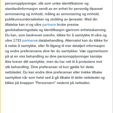
personopplysninger, slik som unike identifikatorer og
Hovedassistenten til hovedtrener
standardinformasjon sendt av en enhet for personlig tilpasset
annonsering og innhold, måling av annonsering og innhold,
Morten Elverud
mener kampen var jevn
publikumsundersøkelser og utvikling av tjenester.
Med din
tillatelse kan vi og våre
partnere
bruke presise
og føler gutta ble hardt straffet for feilene
geolokaliseringsdata og identifikasjon gjennom enhetsskanning.
de gjorde.
Du kan, som beskrevet ovenfor, klikke for å samtykke til våre og
våre 1733
partnere
s databehandling. Alternativt kan du klikke for
å nekte å samtykke, eller få tilgang til mer detaljert informasjon
— Det er surt å få to utvisninger etter
og endre preferansene dine før du samtykker.
Vær oppmerksom
på at en viss behandling av dine personopplysninger kanskje
hverandre i tredje periode. Der synes jeg
ikke krever ditt samtykke, men du har rett til å protestere mot
vi blir hardt straffet av dommerne, sier
slik behandling. Dine preferanser vil kun gjelde for dette
nettstedet. Du kan endre dine preferanser eller trekke tilbake
han.
samtykket når som helst ved å gå tilbake til dette nettstedet og
klikke på knappen "Personvern" nederst på nettsiden.
Han før følge av kveldens store helt
mellom Grüner-stengene, svenske
Jesper
Ekeberg
.