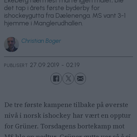
Ekeberg nærmest murte igjen målet, ble
det tap i årets første byderby for
ishockeygutta fra Dælenenga. MS vant 3-1
hjemme i Manglerudhallen.
Christian
Boger
27.09.2019 - 02:19
PUBLISERT
De tre første kampene tilbake på øverste
nivå i norsk ishockey har vært en opptur
for Grüner. Torsdagens bortekamp mot
MS ble en nedtur. Grüner-gutta var så å si