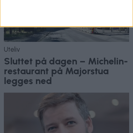
Uteliv
Sluttet på dagen – Michelin-
restaurant på Majorstua
legges ned