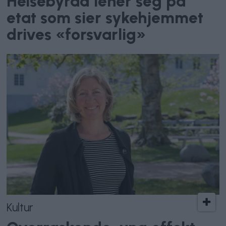
Helsebyråd lener seg på
etat som sier sykehjemmet
drives «forsvarlig»
Kultur