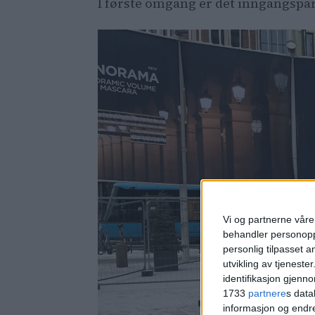
I første omgang er det inngangspar
Vi og partnerne våre 
behandler personoppl
personlig tilpasset 
utvikling av tjenester
identifikasjon gjenn
1733
partnere
s data
informasjon og endr