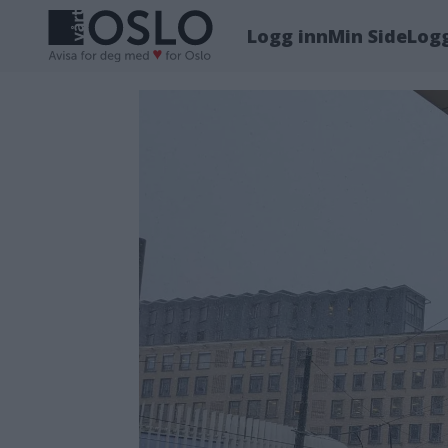
Logg inn
Min Side
Log