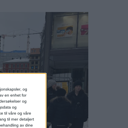
sjonskapsler, og
av en enhet for
ndersøkelser og
gsdata og
e til våre og våre
ng til mer detaljert
ehandling av dine