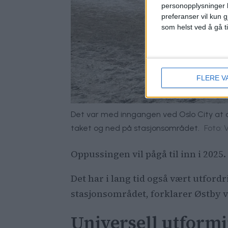
personopplysninger k
preferanser vil kun g
som helst ved å gå t
FLERE V
Det var med inngangen ved Oslo City at a
taket og ned på stasjonsområdet.
Foto: 
Oppussingen vil pågå til inn i 2025.
Det har i lang tid også vært utfor
stasjonsområdet, forklarer Østby v
Universell utfor