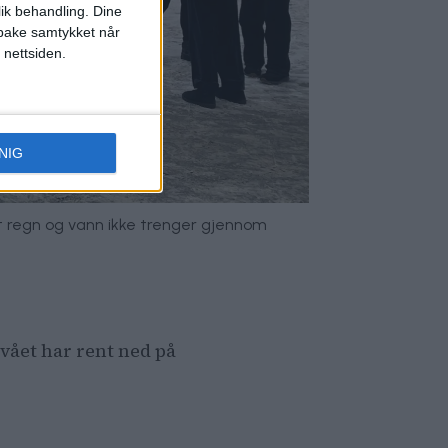
lik behandling. Dine
ilbake samtykket når
 nettsiden.
NIG
at regn og vann ikke trenger gjennom
vået har rent ned på