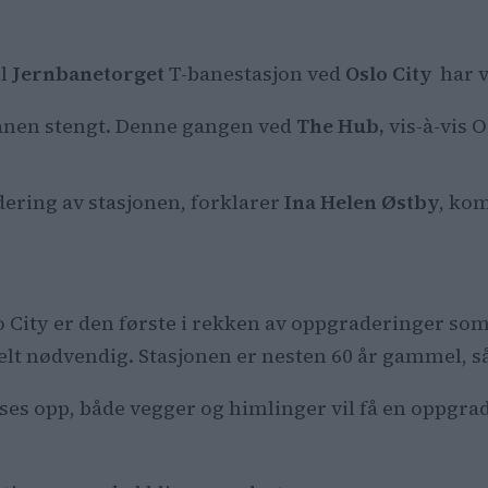
il
Jernbanetorget
T-banestasjon ved
Oslo City
har v
banen stengt. Denne gangen ved
The Hub,
vis-à-vis O
dering av stasjonen, forklarer
Ina Helen Østby
, ko
City er den første i rekken av oppgraderinger som 
elt nødvendig. Stasjonen er nesten 60 år gammel, så 
ses opp, både vegger og himlinger vil få en oppgrad