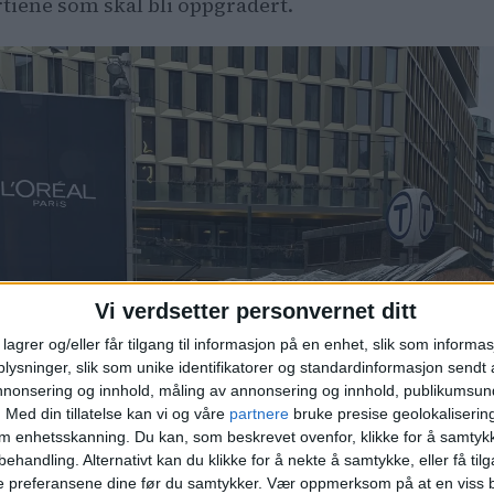
tiene som skal bli oppgradert.
Vi verdsetter personvernet ditt
lagrer og/eller får tilgang til informasjon på en enhet, slik som informa
ysninger, slik som unike identifikatorer og standardinformasjon sendt 
annonsering og innhold, måling av annonsering og innhold, publikumsu
.
Med din tillatelse kan vi og våre
partnere
bruke presise geolokaliserin
om enhetsskanning. Du kan, som beskrevet ovenfor, klikke for å samtykk
behandling. Alternativt kan du klikke for å nekte å samtykke, eller få tilga
e preferansene dine før du samtykker.
Vær oppmerksom på at en viss b