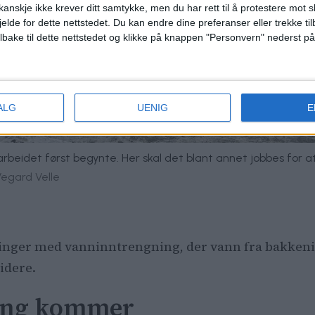
anskje ikke krever ditt samtykke, men du har rett til å protestere mot s
jelde for dette nettstedet. Du kan endre dine preferanser eller trekke t
ilbake til dette nettstedet og klikke på knappen "Personvern" nederst på
ALG
UENIG
E
rbeidet først begynte. Her skal det blant annet jobbes for 
Vegard Velle
dringer med vanninntrengning, der vann fra bakkeni
idere.
ming kommer