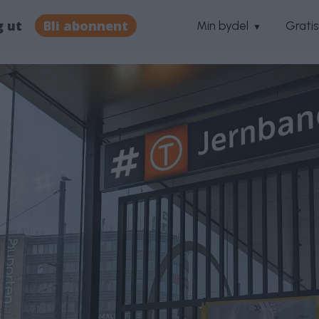
g ut
Bli abonnent
Min bydel
Grati