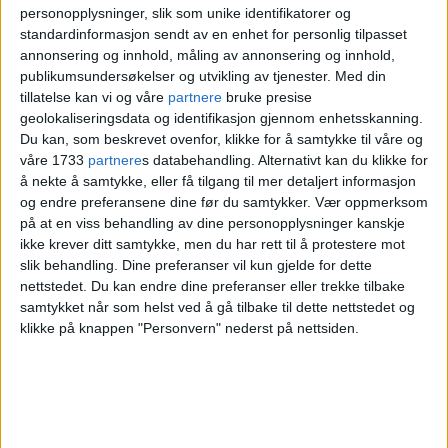
vært avverget, skaper sterke følelser, sier
personopplysninger, slik som unike identifikatorer og
Holmeset-Varpe.
standardinformasjon sendt av en enhet for personlig tilpasset
annonsering og innhold, måling av annonsering og innhold,
publikumsundersøkelser og utvikling av tjenester.
Med din
Nå håper organisasjonen at rapporten
tillatelse kan vi og våre
partnere
bruke presise
geolokaliseringsdata og identifikasjon gjennom enhetsskanning.
kan bidra til at noe lignende ikke skjer
Du kan, som beskrevet ovenfor, klikke for å samtykke til våre og
igjen.
våre 1733
partnere
s databehandling. Alternativt kan du klikke for
å nekte å samtykke, eller få tilgang til mer detaljert informasjon
og endre preferansene dine før du samtykker.
Vær oppmerksom
Utvalget slår også fast at det var i strid
på at en viss behandling av dine personopplysninger kanskje
ikke krever ditt samtykke, men du har rett til å protestere mot
med ytrings- og forsamlingsfriheten at de
slik behandling. Dine preferanser vil kun gjelde for dette
nettstedet. Du kan endre dine preferanser eller trekke tilbake
ble nektet å holde en
samtykket når som helst ved å gå tilbake til dette nettstedet og
solidaritetsmarkering to dager etter
klikke på knappen "Personvern" nederst på nettsiden.
angrepet.
– Vi hadde behov for å treffes den dagen.