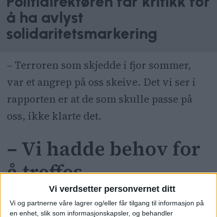
Politidirektøren får kritikk for
å ha avlyst
solidaritetsmarkering
– Terroren som skjedde i fjor sommer,
var et angrep på oss skeive. Det vi ser i
rapporten er at de som skulle passe på
oss, ikke klarte det.
– Vi hadde behov for
å treffes
Vi verdsetter personvernet ditt
At rapporten viser at angrepet kunne
Vi og partnerne våre lagrer og/eller får tilgang til informasjon på
en enhet, slik som informasjonskapsler, og behandler