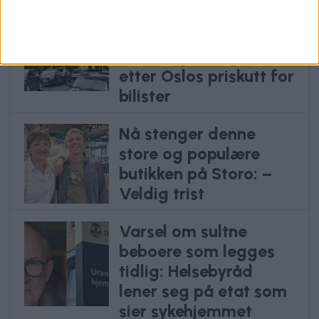
Frp kalte det julegave.
MDG sa det var
vanvittig: Slik gikk det
etter Oslos priskutt for
bilister
Nå stenger denne
store og populære
butikken på Storo: –
Veldig trist
Varsel om sultne
beboere som legges
tidlig: Helsebyråd
lener seg på etat som
sier sykehjemmet