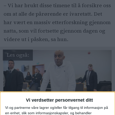
– Vi har brukt disse timene til å forsikre oss
om at alle de pårørende er ivaretatt. Det
har vært en massiv etterforskning gjennom
natta, som vil fortsette gjennom dagen og
videre ut i påsken, sa hun.
Vi verdsetter personvernet ditt
Nokas-raner Metkel Betew
Vi og partnerne våre lagrer og/eller får tilgang til informasjon på
en enhet, slik som informasjonskapsler, og behandler