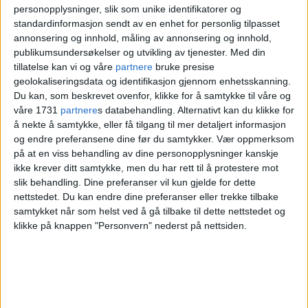
skutt og drept ved Godlia
personopplysninger, slik som unike identifikatorer og
standardinformasjon sendt av en enhet for personlig tilpasset
annonsering og innhold, måling av annonsering og innhold,
– Brutalt drap
publikumsundersøkelser og utvikling av tjenester.
Med din
tillatelse kan vi og våre
partnere
bruke presise
geolokaliseringsdata og identifikasjon gjennom enhetsskanning.
Du kan, som beskrevet ovenfor, klikke for å samtykke til våre og
Politiet fikk den aller første henvendelsen
våre 1731
partnere
s databehandling. Alternativt kan du klikke for
fra beboere i området som hørte skudd
å nekte å samtykke, eller få tilgang til mer detaljert informasjon
og endre preferansene dine før du samtykker.
Vær oppmerksom
rundt klokken 22 skjærtorsdag kveld.
på at en viss behandling av dine personopplysninger kanskje
ikke krever ditt samtykke, men du har rett til å protestere mot
– Vi reiste til stedet, og etter noe tid fant
slik behandling. Dine preferanser vil kun gjelde for dette
nettstedet. Du kan endre dine preferanser eller trekke tilbake
mann en død person i skogen. Det var
samtykket når som helst ved å gå tilbake til dette nettstedet og
klikke på knappen "Personvern" nederst på nettsiden.
ganske åpenbart at han var død og drept,
sier Metlid.
– Åstedet bærer klart preg av drapet, som