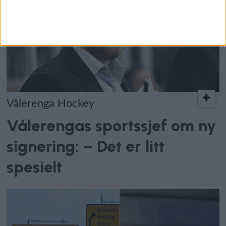
Vålerenga Hockey
Vålerengas sportssjef om ny
signering: – Det er litt
spesielt