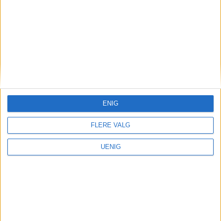
Annonse
ENIG
FLERE VALG
UENIG
Nei til salg av Ullevål-
tomten — signér oppropet!