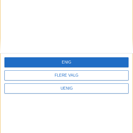
Regnbuegata uten å
informere bystyret
ENIG
FLERE VALG
UENIG
Vålerenga Hockey
Stortalentet Aron (21) levde