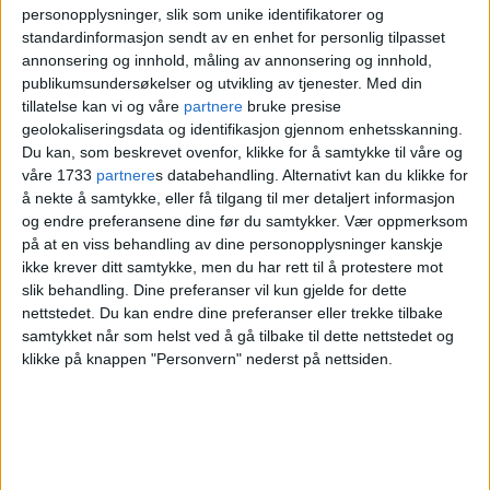
personopplysninger, slik som unike identifikatorer og
standardinformasjon sendt av en enhet for personlig tilpasset
annonsering og innhold, måling av annonsering og innhold,
publikumsundersøkelser og utvikling av tjenester.
Med din
tillatelse kan vi og våre
partnere
bruke presise
Trosser massive protester:
geolokaliseringsdata og identifikasjon gjennom enhetsskanning.
Står fast på at byens eldste
Du kan, som beskrevet ovenfor, klikke for å samtykke til våre og
våre 1733
partnere
s databehandling. Alternativt kan du klikke for
barneskole bør legges ned
å nekte å samtykke, eller få tilgang til mer detaljert informasjon
og endre preferansene dine før du samtykker.
Vær oppmerksom
på at en viss behandling av dine personopplysninger kanskje
Dømt for
ikke krever ditt samtykke, men du har rett til å protestere mot
slik behandling. Dine preferanser vil kun gjelde for dette
bodoppbevaring i
nettstedet. Du kan endre dine preferanser eller trekke tilbake
samtykket når som helst ved å gå tilbake til dette nettstedet og
klikke på knappen "Personvern" nederst på nettsiden.
Finland
Den britiske mannen er også dømt for å