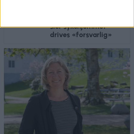
beboere som legges
tidlig: Helsebyråd
lener seg på etat som
sier sykehjemmet
drives «forsvarlig»