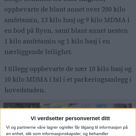
oppbevarte de blant annet over 200 kilo
amfetamin, 13 kilo hasj og 9 kilo MDMA i
en bod på Ryen, samt blant annet nesten
1 kilo amfetamin og 1 kilo hasj i en
nærliggende leilighet.
I tillegg oppbevarte de nær 10 kilo hasj og
10 kilo MDMA i bil i et parkeringsanlegg i
hovedstaden.
Vi verdsetter personvernet ditt
Vi og partnerne våre lagrer og/eller får tilgang til informasjon på
en enhet, slik som informasjonskapsler, og behandler