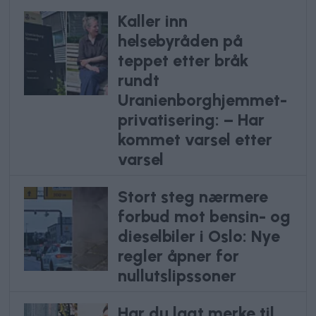
Kaller inn
helsebyråden på
teppet etter bråk
rundt
Uranienborghjemmet-
privatisering: – Har
kommet varsel etter
varsel
Stort steg nærmere
forbud mot bensin- og
dieselbiler i Oslo: Nye
regler åpner for
nullutslipssoner
Har du lagt merke til