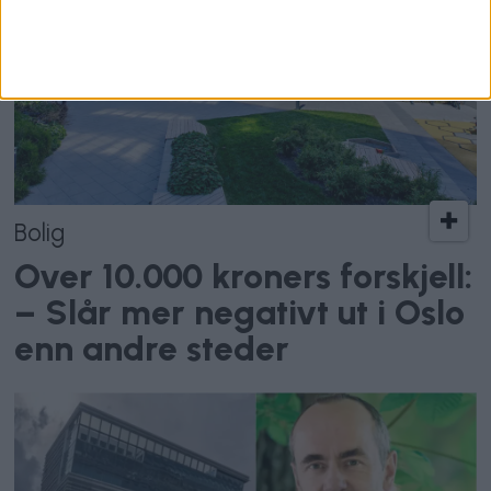
Bolig
Over 10.000 kroners forskjell:
– Slår mer negativt ut i Oslo
enn andre steder