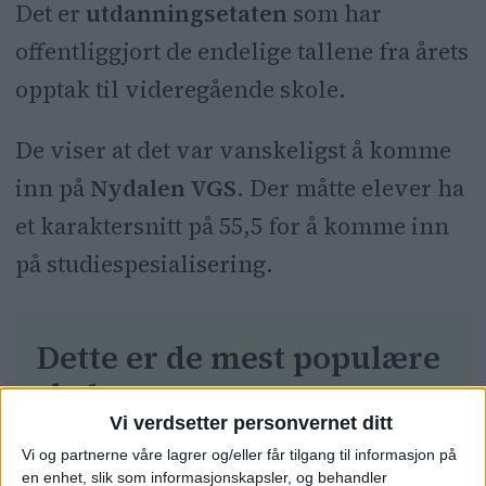
Det er
utdanningsetaten
som har
offentliggjort de endelige tallene fra årets
opptak til videregående skole.
De viser at det var vanskeligst å komme
inn på
Nydalen VGS
. Der måtte elever ha
et karaktersnitt på 55,5 for å komme inn
på studiespesialisering.
Dette er de mest populære
skolene:
Vi verdsetter personvernet ditt
Nydalen videregående - 55,5 poeng
Vi og partnerne våre lagrer og/eller får tilgang til informasjon på
en enhet, slik som informasjonskapsler, og behandler