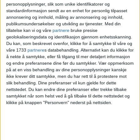
Elvebakken videregående - 54,1
personopplysninger, slik som unike identifikatorer og
standardinformasjon sendt av en enhet for personlig tilpasset
poeng
annonsering og innhold, måling av annonsering og innhold,
publikumsundersøkelser og utvikling av tjenester.
Med din
Foss videregående - 53,3
tillatelse kan vi og våre
partnere
bruke presise
geolokaliseringsdata og identifikasjon gjennom enhetsskanning.
Edvard Munch videregående - 52,3
Du kan, som beskrevet ovenfor, klikke for å samtykke til våre og
våre 1733
partnere
s databehandling. Alternativt kan du klikke for
Valle Hovin - 50,9 poneng
å nekte å samtykke, eller få tilgang til mer detaljert informasjon
og endre preferansene dine før du samtykker.
Vær oppmerksom
Oslo Katedralskole - 50,4 poeng
på at en viss behandling av dine personopplysninger kanskje
ikke krever ditt samtykke, men du har rett til å protestere mot
Persbråten videregående - 49,6
slik behandling. Dine preferanser vil kun gjelde for dette
nettstedet. Du kan endre dine preferanser eller trekke tilbake
Kilde: Utdanningsetaten
samtykket når som helst ved å gå tilbake til dette nettstedet og
klikke på knappen "Personvern" nederst på nettsiden.
Deretter fulgte Elvebakken og Foss
videregående skoler.