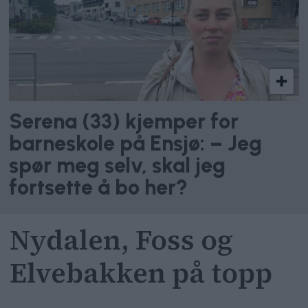
Serena (33) kjemper for
barneskole på Ensjø: – Jeg
spør meg selv, skal jeg
fortsette å bo her?
Nydalen, Foss og
Elvebakken på topp