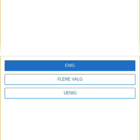
siste uke fordeler seg på
hele ni ulike bydeler
Annonse
ENIG
FLERE VALG
UENIG
Nei til salg av Ullevål-