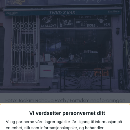
Foto: Joakim Rehaug Roth / Fortidsminneforeningen
Vi verdsetter personvernet ditt
Sammen med Trædal og hans kollega,
Vi og partnerne våre lagrer og/eller får tilgang til informasjon på
kunsthistoriker og antikvar
Mathilde
en enhet, slik som informasjonskapsler, og behandler