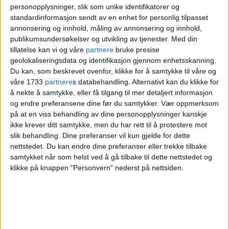
Sprovin
, sitter vi ved et lite bord ved
personopplysninger, slik som unike identifikatorer og
standardinformasjon sendt av en enhet for personlig tilpasset
mikse-bordet til quizmasteren inne på
annonsering og innhold, måling av annonsering og innhold,
rockabilly-stedet Teddy´s i Brugata 3.
publikumsundersøkelser og utvikling av tjenester.
Med din
tillatelse kan vi og våre
partnere
bruke presise
geolokaliseringsdata og identifikasjon gjennom enhetsskanning.
– Ingen visste hvor
Du kan, som beskrevet ovenfor, klikke for å samtykke til våre og
våre 1733
partnere
s databehandling. Alternativt kan du klikke for
varig det var
å nekte å samtykke, eller få tilgang til mer detaljert informasjon
og endre preferansene dine før du samtykker.
Vær oppmerksom
på at en viss behandling av dine personopplysninger kanskje
Snart skal onsdagens høydare begynne, og
ikke krever ditt samtykke, men du har rett til å protestere mot
slik behandling. Dine preferanser vil kun gjelde for dette
lokalet fylles av ivrige gjester og etter
nettstedet. Du kan endre dine preferanser eller trekke tilbake
samtykket når som helst ved å gå tilbake til dette nettstedet og
hvert tomme ølglass. Gamle avisutklipp fra
klikke på knappen "Personvern" nederst på nettsiden.
Arbeiderbladet og Aftenposten pryder
veggene. Interiøret er retro, med original
respatex, et banebrytende pro-dukt den
gang på 1960-tallet.