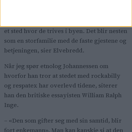
– Noen av stamkundene har vært her siden
de var med foreldrene og fikk is eller brus,
mens andre er tilflyttere som har funnet seg
et sted hvor de trives i byen. Det blir nesten
som en storfamilie med de faste gjestene og
betjeningen, sier Elvebredd.
Når jeg spør etnolog Johannessen om
hvorfor han tror at stedet med rockabilly
og respatex har overlevd tidene, siterer
han den britiske essayisten William Ralph
Inge.
– «Den som gifter seg med sin samtid, blir
fort enkemann». Man kan kanskje si at den