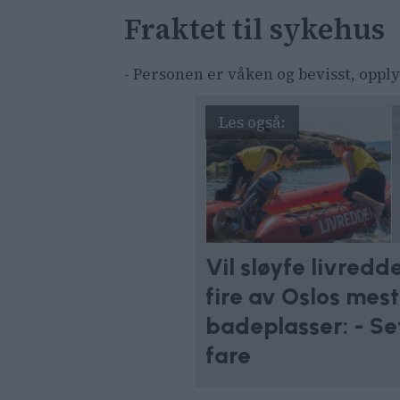
Fraktet til sykehus
- Personen er våken og bevisst, oppl
Vil sløyfe livredd
fire av Oslos mes
badeplasser: - Sett
fare