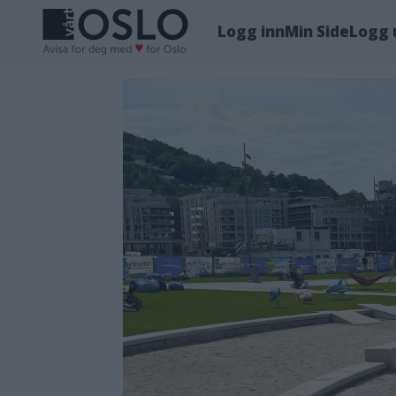
Logg inn
Min Side
Logg 