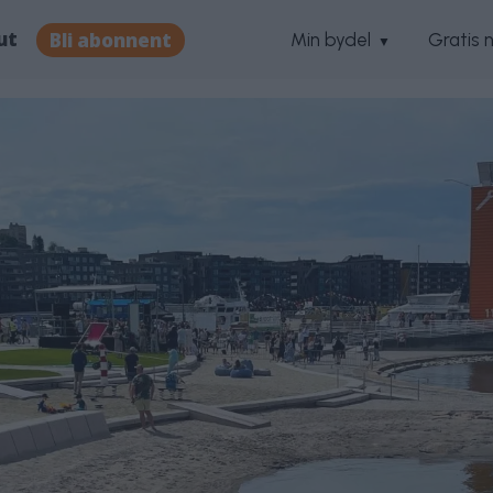
ut
Bli abonnent
Min bydel
Gratis 