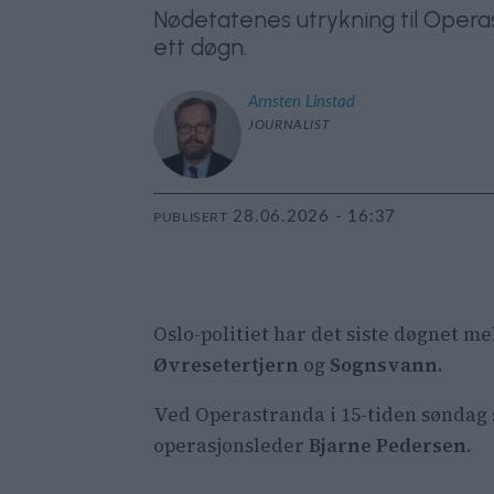
Nødetatenes utrykning til Opera
ett døgn.
Arnsten
Linstad
JOURNALIST
28.06.2026 - 16:37
PUBLISERT
Oslo-politiet har det siste døgnet m
Øvresetertjern
og
Sognsvann
.
Ved Operastranda i 15-tiden søndag s
operasjonsleder
Bjarne Pedersen
.