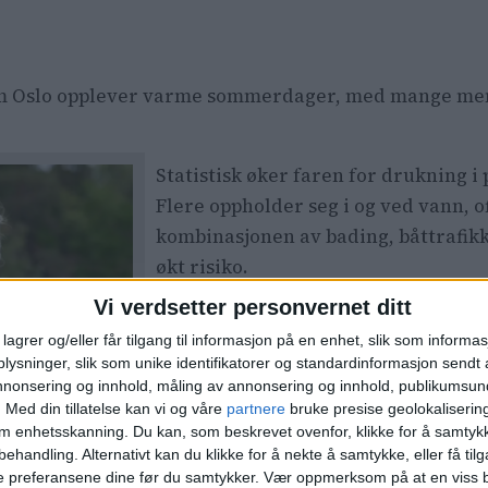
som Oslo opplever varme sommerdager, med mange me
Statistisk øker faren for drukning 
Flere oppholder seg i og ved vann, of
kombinasjonen av bading, båttrafikk o
økt risiko.
Vi verdsetter personvernet ditt
Redningsselskapet
og myndighetene
lagrer og/eller får tilgang til informasjon på en enhet, slik som informa
svømmere kan få problemer, særlig i
er
ysninger, slik som unike identifikatorer og standardinformasjon sendt 
temperaturforskjeller.
annonsering og innhold, måling av annonsering og innhold, publikumsu
kke macho å
.
Med din tillatelse kan vi og våre
partnere
bruke presise geolokaliserin
Oslo-politiet har foreløpig ikke gåt
or fare
om enhetsskanning. Du kan, som beskrevet ovenfor, klikke for å samtykk
søndag, men hendelsene siste døgn f
behandling. Alternativt kan du klikke for å nekte å samtykke, eller få tilga
e preferansene dine før du samtykker.
Vær oppmerksom på at en viss b
gjentar seg i varme perioder.