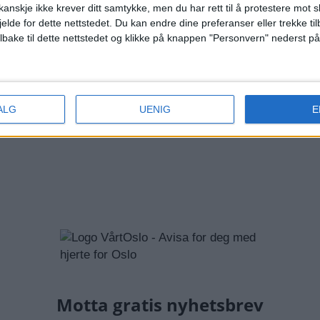
anskje ikke krever ditt samtykke, men du har rett til å protestere mot s
jelde for dette nettstedet. Du kan endre dine preferanser eller trekke t
ilbake til dette nettstedet og klikke på knappen "Personvern" nederst på
REDNINGSSELSKAPET
ØVRESETERTJERN
POLITIET
O
HET
DRUKNINGSULYKKE
DRUKNING
BYDEL VESTRE 
YKNING
ALG
UENIG
E