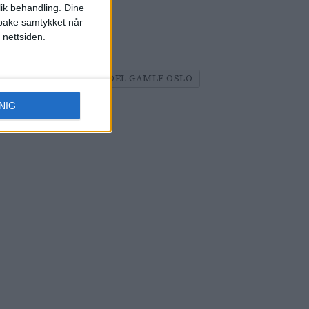
lik behandling. Dine
ilbake samtykket når
 nettsiden.
SLO POLITIDISTRIKT
AKER
ULYKKE
BYDEL GAMLE OSLO
NIG