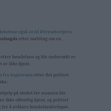
etatene også ut til Øvresetertjern
nshøgda
etter melding om en
l" etter hendelsen og ble undersøkt av
er ikke kjent.
p fra Sognsvann
etter det politiet
kke.
tehjelp på stedet før mannen ble
r ikke offentlig kjent, og politiet
g for å avklare hendelsesforløpet.