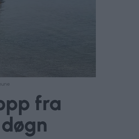
mune
opp fra
t døgn