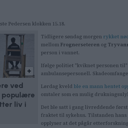
yste Pedersen klokken 15.18.
Tidligere søndag morgen
rykket nød
mellom
Frognerseteren
og
Tryvan
person i vannet.
Ifølge politiet "kviknet personen ti
ambulansepersonell. Skadeomfanget 
ere ved
Lørdag kveld
ble en mann hentet op
t populære
omtaler som en mulig drukningsuly
er liv i
Det ble satt i gang livreddende førs
fraktet til sykehus. Tilstanden hans e
opplyser at det pågår etterforsknin