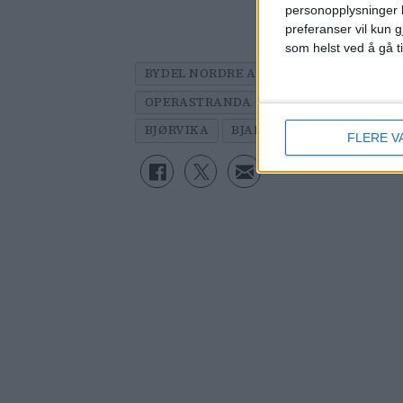
personopplysninger k
preferanser vil kun g
som helst ved å gå t
BYDEL NORDRE AKER
SOGNSVANN
OPERASTRANDA
NØDETATENE
NY
BJØRVIKA
BJARNE PEDERSEN
UTR
FLERE V