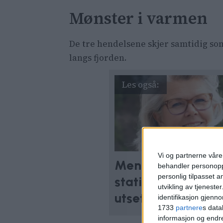
Mønster i varmen
De tre hendelsene skjer samtidig 
langs fjorden.
Vi og partnerne våre 
Menn i Oslo topp
behandler personoppl
personlig tilpasset 
statistikken: – I
utvikling av tjenester
utsette seg selv f
identifikasjon gjenn
1733
partnere
s data
informasjon og endr