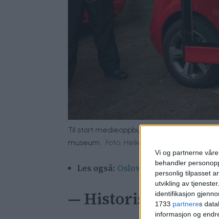
Til stort medieoppbud presentert Ruter-sje
museum.
Foto: Heiko Junge / NTB
Vi og partnerne våre 
behandler personoppl
Les også
:
Oslove-quizen: Visste du
personlig tilpasset 
utvikling av tjenester
— Historisk
identifikasjon gjenn
1733
partnere
s data
informasjon og endr