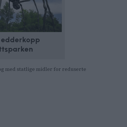
k edderkopp
ottsparken
og med statlige midler for reduserte