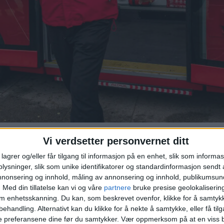
f Bernt Reitan Jenssen i 2019 "fremtidens teknologi". Året ett
Vi verdsetter personvernet ditt
lagrer og/eller får tilgang til informasjon på en enhet, slik som informa
ysninger, slik som unike identifikatorer og standardinformasjon sendt 
 dette om Oslo?
annonsering og innhold, måling av annonsering og innhold, publikumsu
.
Med din tillatelse kan vi og våre
partnere
bruke presise geolokaliserin
om enhetsskanning. Du kan, som beskrevet ovenfor, klikke for å samtykk
behandling. Alternativt kan du klikke for å nekte å samtykke, eller få tilga
e preferansene dine før du samtykker.
Vær oppmerksom på at en viss b