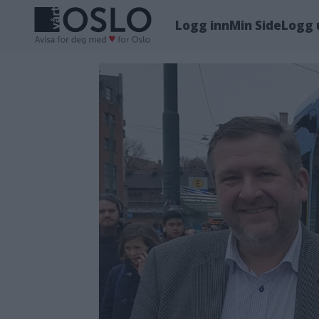
Logg inn
Min Side
Logg 