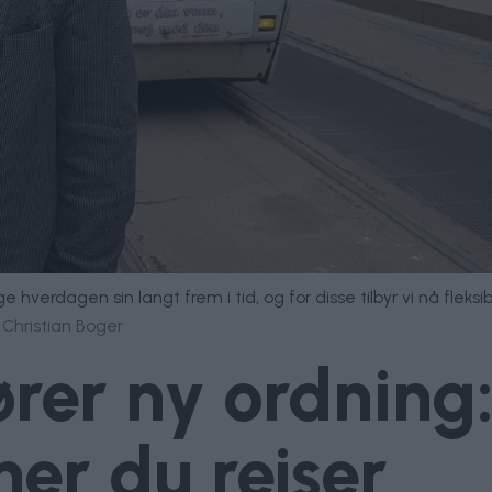
hverdagen sin langt frem i tid, og for disse tilbyr vi nå fleksib
 Christian Boger
ører ny ordning
mer du reiser