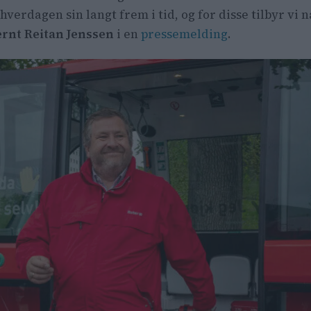
verdagen sin langt frem i tid, og for disse tilbyr vi nå
ernt Reitan Jenssen
i en
pressemelding
.