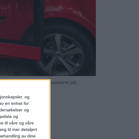
er av de førerløse Ruter-bussene på
sjonskapsler, og
av en enhet for
ndersøkelser og
gsdata og
e til våre og våre
ng til mer detaljert
ehandling av dine