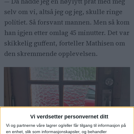
— Da hadde jeg en høylytt prat med meg
selv om vi, altså jeg og jeg, skulle ringe
politiet. Så forsvant mannen. Men så kom
han igjen etter omlag 45 minutter. Det var
skikkelig guffent, forteller Mathisen om
den skremmende opplevelsen.
Vi verdsetter personvernet ditt
Vi og partnerne våre lagrer og/eller får tilgang til informasjon på
en enhet, slik som informasjonskapsler, og behandler