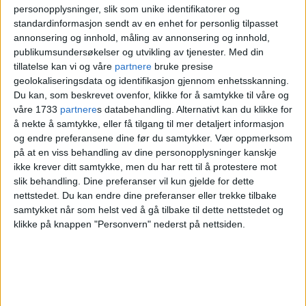
personopplysninger, slik som unike identifikatorer og
standardinformasjon sendt av en enhet for personlig tilpasset
annonsering og innhold, måling av annonsering og innhold,
publikumsundersøkelser og utvikling av tjenester.
Med din
tillatelse kan vi og våre
partnere
bruke presise
Da politiet kom viste det seg at vindusruta i
geolokaliseringsdata og identifikasjon gjennom enhetsskanning.
Du kan, som beskrevet ovenfor, klikke for å samtykke til våre og
inngangsdøren til oppgangen i bygården var
våre 1733
partnere
s databehandling. Alternativt kan du klikke for
knust. Og det var blodspor på veggene i
å nekte å samtykke, eller få tilgang til mer detaljert informasjon
og endre preferansene dine før du samtykker.
Vær oppmerksom
oppgangen. Foto: Jorunn Mathisen
på at en viss behandling av dine personopplysninger kanskje
ikke krever ditt samtykke, men du har rett til å protestere mot
Da ringte hun politiet. Det viste seg at den
slik behandling. Dine preferanser vil kun gjelde for dette
nettstedet. Du kan endre dine preferanser eller trekke tilbake
fremmede mannen hadde klart å ta seg
samtykket når som helst ved å gå tilbake til dette nettstedet og
klikke på knappen "Personvern" nederst på nettsiden.
inn til en nabo av Jorunn Mathisen.
— Han har da vært hos nabojenta som
hadde glemt å låse døra. Hun lå og sov,