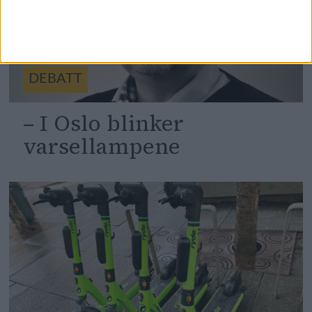
DEBATT
– I Oslo blinker
varsellampene