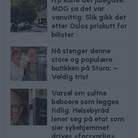
Frp kalte det julegave.
MDG sa det var
vanvittig: Slik gikk det
etter Oslos priskutt for
bilister
Nå stenger denne
store og populære
butikken på Storo: –
Veldig trist
Varsel om sultne
beboere som legges
tidlig: Helsebyråd
lener seg på etat som
sier sykehjemmet
drives «forsvarlig»