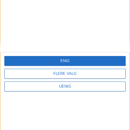
gikk det etter Oslos priskutt
for bilister
Annonse
ENIG
FLERE VALG
UENIG
Nei til salg av Ullevål-