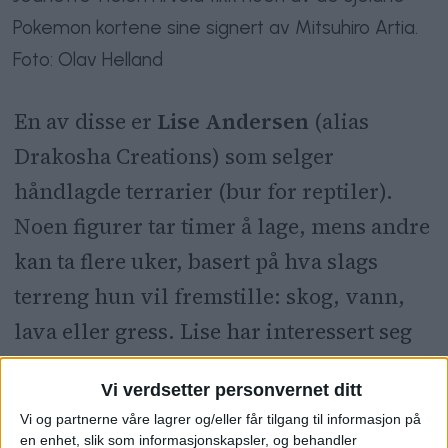
Pokemon kortene sine signert av Mitsuhiro Artia.
Foto: Olav Helland
En av disse er
Lise Andersen
(alias
Drakosha Creations) som selger
håndlagde terrarier (bur for reptiler).
Noen figurer tar timer å lage, mens andre
kan ta flere uker, basert på hva slags
terreng hun vil fremstille: skog, vann,
lava eller gress. Lise har interessert seg
for Pokemon i 19 år, etter at en venninne
Vi verdsetter personvernet ditt
introduserte henne til spillet.
Vi og partnerne våre lagrer og/eller får tilgang til informasjon på
en enhet, slik som informasjonskapsler, og behandler