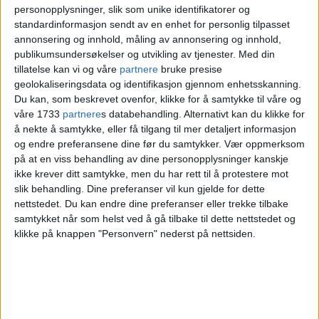
Les også:
Torshov-gutten Kris Riise
personopplysninger, slik som unike identifikatorer og
standardinformasjon sendt av en enhet for personlig tilpasset
gjør storsuksess med app til Pokemon
annonsering og innhold, måling av annonsering og innhold,
GO
publikumsundersøkelser og utvikling av tjenester.
Med din
tillatelse kan vi og våre
partnere
bruke presise
geolokaliseringsdata og identifikasjon gjennom enhetsskanning.
Du kan, som beskrevet ovenfor, klikke for å samtykke til våre og
– Messen er helt unik og finnes ikke noe
våre 1733
partnere
s databehandling. Alternativt kan du klikke for
annet sted i Europa. Mange frivillige
å nekte å samtykke, eller få tilgang til mer detaljert informasjon
og endre preferansene dine før du samtykker.
Vær oppmerksom
jobber hardt for å få dette til, forteller
på at en viss behandling av dine personopplysninger kanskje
ikke krever ditt samtykke, men du har rett til å protestere mot
Kristin Nyland Kjos
, Con-ansvarlig.
slik behandling. Dine preferanser vil kun gjelde for dette
nettstedet. Du kan endre dine preferanser eller trekke tilbake
samtykket når som helst ved å gå tilbake til dette nettstedet og
klikke på knappen "Personvern" nederst på nettsiden.