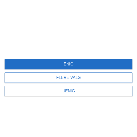
ENIG
Pokemon Con
FLERE VALG
UENIG
POKEMON CON
LISE ANDERSEN
KRISTIN NYLAND KJOS
HELE OSLO
DESUCON
POKEMON
NYHET
ARCON
NAIMO KAHIYE