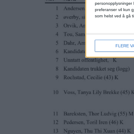
personopplysninger k
preferanser vil kun g
som helst ved å gå t
FLERE V