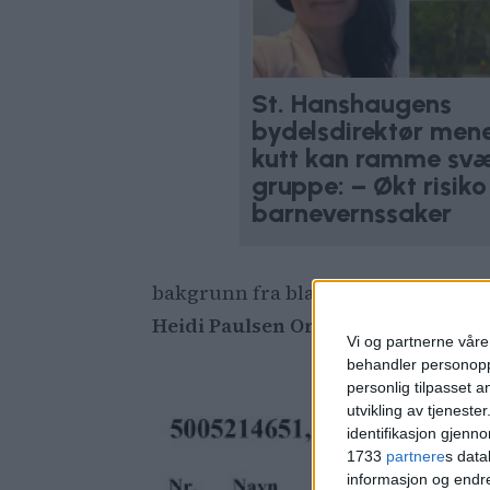
St. Hanshaugens
bydelsdirektør men
kutt kan ramme svæ
gruppe: – Økt risiko 
barnevernssaker
bakgrunn fra blant annet eiendom
Heidi Paulsen Orvik
, og leder for
Vi og partnerne våre 
behandler personoppl
personlig tilpasset 
utvikling av tjenester
identifikasjon gjenn
1733
partnere
s data
informasjon og endr