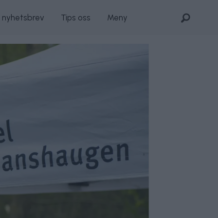
s nyhetsbrev
Tips oss
Meny