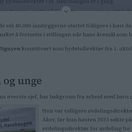
ny bydelsdirektør i St. Hanshaugen er i gang.
uan Nguyen ønsker å fortsette som permanent lede
søkere, med en overvekt av kvinner.
 de vel 40.000 innbyggerne
startet tidligere i høst
n forventes innen utgangen av året.
nsket å fortsette i stillingen når hans åremål som 
 Nguyen
konstituert som bydelsdirektør fra 1. oktob
 og unge
ns øverste sjef, har bakgrunn fra arbeid med barn
Hun var tidligere avdelingsdirektø
Aker, før hun høsten 2023 søkte på
avdelingsdirektør for avdeling for 