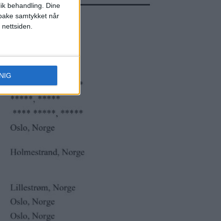
lik behandling. Dine
ilbake samtykket når
 nettsiden.
NIG