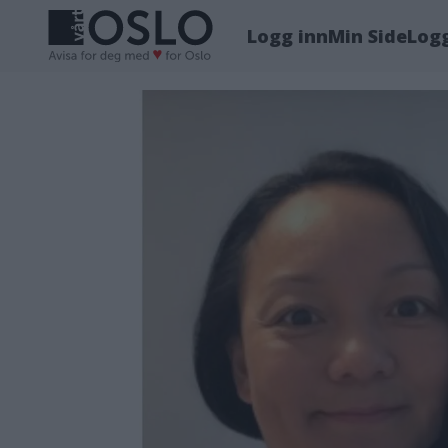
Logg inn
Min Side
Log