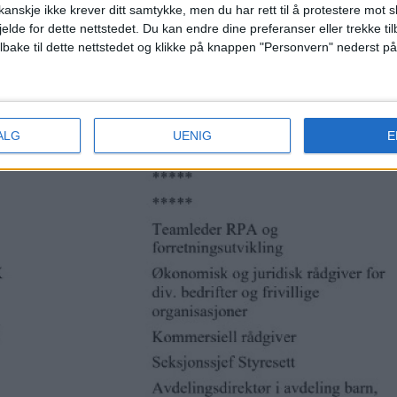
anskje ikke krever ditt samtykke, men du har rett til å protestere mot s
jelde for dette nettstedet. Du kan endre dine preferanser eller trekke t
ilbake til dette nettstedet og klikke på knappen "Personvern" nederst på
ALG
UENIG
E