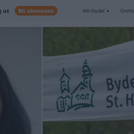
g ut
Bli abonnent
Min bydel
Grati