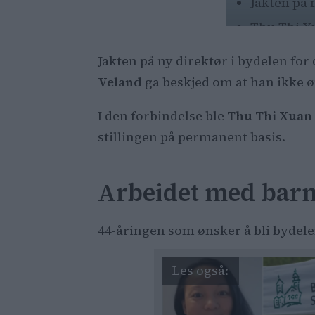
Jakten på 
Thu Thi X
Det er 18 
Jakten på ny direktør i bydelen for
Avgjørelse
Veland
ga beskjed om at han ikke ø
I den forbindelse ble
Thu Thi Xuan
stillingen på permanent basis.
Arbeidet med barn
44-åringen som ønsker å bli bydele