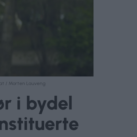
vat / Morten Lauveng
ør i bydel
stituerte