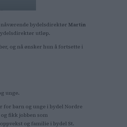
r.
 da nåværende bydelsdirektør
Martin
bydelsdirektør utløp.
er, og nå ønsker hun å fortsette i
 og unge.
r for barn og unge i bydel Nordre
 og fikk jobben som
oppvekst og familie i bydel St.