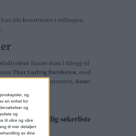
l hun ble konstituert i stillingen
.
ner
elsdirektør finner man i tillegg til
n som
Thor Ludvig Bareksten
, med
Giske kommune på Sunnmøre,
Anne-
fersen
.
sjonskapsler, og
av en enhet for
ndersøkelser og
gsdata og
e til våre og våre
ng til mer detaljert
ehandling av dine