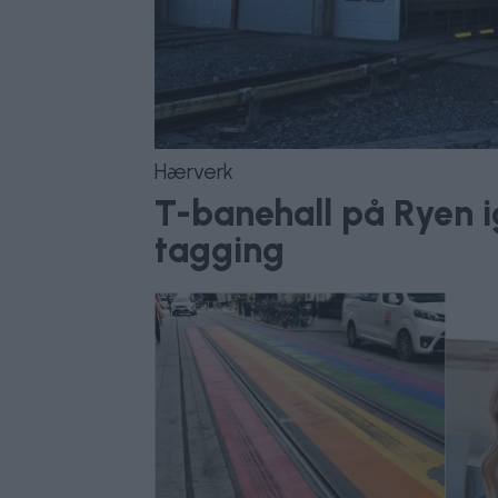
Hærverk
T-banehall på Ryen ig
tagging