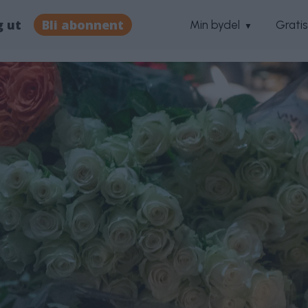
g ut
Bli abonnent
Min bydel
Grati