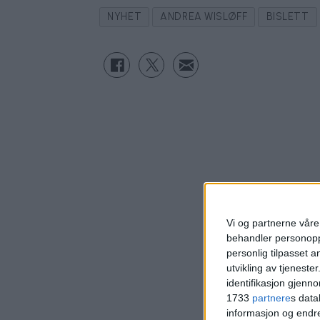
NYHET
ANDREA WISLØFF
BISLETT
Vi og partnerne våre 
behandler personoppl
personlig tilpasset 
utvikling av tjenester
identifikasjon gjenn
1733
partnere
s data
informasjon og endr