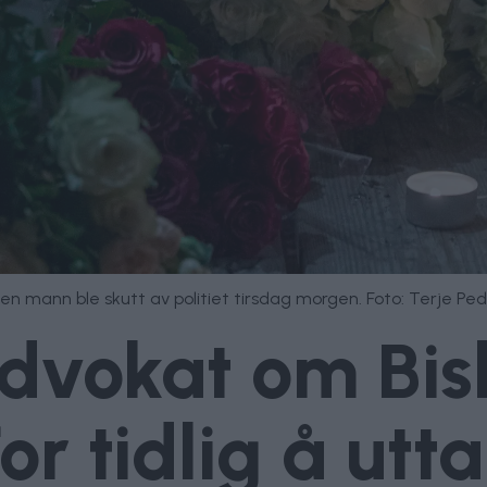
 en mann ble skutt av politiet tirsdag morgen. Foto: Terje Pe
dvokat om Bisl
or tidlig å utt