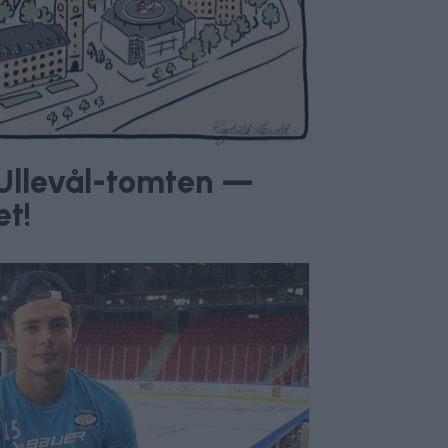
v Ullevål-tomten —
et!