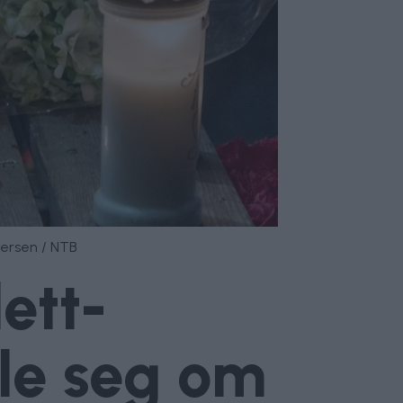
dersen / NTB
ett-
ale seg om