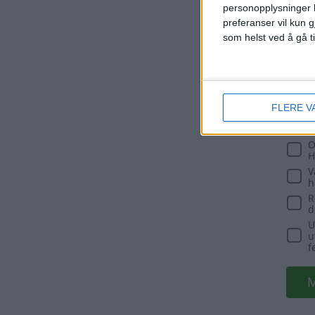
personopplysninger k
preferanser vil kun g
som helst ved å gå t
FLERE V