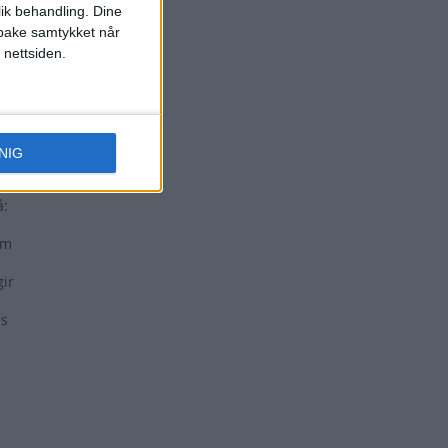
lik behandling. Dine
ilbake samtykket når
 nettsiden.
NIG