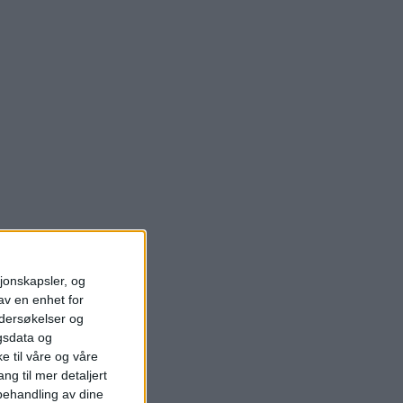
sjonskapsler, og
av en enhet for
ndersøkelser og
gsdata og
e til våre og våre
ng til mer detaljert
ehandling av dine