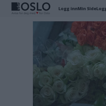
Logg inn
Min Side
Log