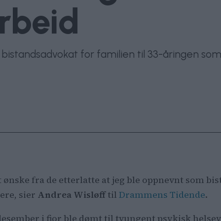
arbeid
standsadvokat for familien til 33-åringen som bl
 et ønske fra de etterlatte at jeg ble oppnevnt som
ere, sier
Andrea Wisløff
til
Drammens Tidende
.
esember i fjor ble dømt til tvungent psykisk helsev