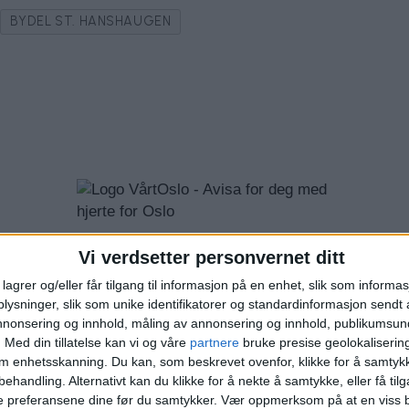
BYDEL ST. HANSHAUGEN
Vi verdsetter personvernet ditt
lagrer og/eller får tilgang til informasjon på en enhet, slik som informa
ysninger, slik som unike identifikatorer og standardinformasjon sendt 
annonsering og innhold, måling av annonsering og innhold, publikumsu
.
Med din tillatelse kan vi og våre
partnere
bruke presise geolokaliserin
om enhetsskanning. Du kan, som beskrevet ovenfor, klikke for å samtykk
behandling. Alternativt kan du klikke for å nekte å samtykke, eller få tilga
e preferansene dine før du samtykker.
Vær oppmerksom på at en viss b