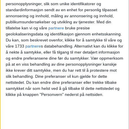
personopplysninger, slik som unike identifikatorer og
fare for å bli påvirket.
standardinformasjon sendt av en enhet for personlig tilpasset
annonsering og innhold, måling av annonsering og innhold,
Bydelen foreslår å redusere barnehagens
publikumsundersøkelser og utvikling av tjenester.
Med din
tillatelse kan vi og våre
partnere
bruke presise
åpningstider med en time, samt holde
geolokaliseringsdata og identifikasjon gjennom enhetsskanning.
Du kan, som beskrevet ovenfor, klikke for å samtykke til våre og
barnehagene stengt på helligdagene i
våre 1733
partnere
s databehandling. Alternativt kan du klikke for
julen og påsken.
å nekte å samtykke, eller få tilgang til mer detaljert informasjon
og endre preferansene dine før du samtykker.
Vær oppmerksom
på at en viss behandling av dine personopplysninger kanskje
ikke krever ditt samtykke, men du har rett til å protestere mot
slik behandling. Dine preferanser vil kun gjelde for dette
nettstedet. Du kan endre dine preferanser eller trekke tilbake
samtykket når som helst ved å gå tilbake til dette nettstedet og
klikke på knappen "Personvern" nederst på nettsiden.