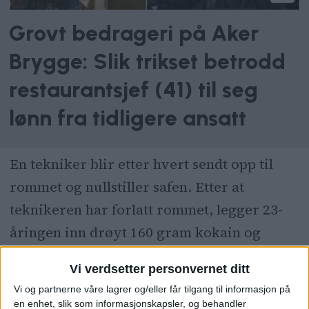
Grovt bedrageri på Aker
Brygge: Slik trikset betrodd
restaurantsjef (41) til seg
lønn fra tidligere ansatt
En tekniker blir etter hvert sendt opp til
rommet og nullstiller safen. Etter at
teknikeren har forlatt rommet, legger 23-
åringen inn drøyt 160 gram kokain og
19.000 kroner i kontanter. Så forlater han
Vi verdsetter personvernet ditt
rommet.
Vi og partnerne våre lagrer og/eller får tilgang til informasjon på
en enhet, slik som informasjonskapsler, og behandler