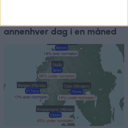
igjen og igjen: Fikk
fartsbøter oftere enn
annenhver dag i en måned