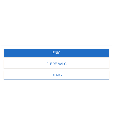
ENIG
FLERE VALG
UENIG
Krisen ved Uranienborghjemmet
Varsel om sultne beboere
som legges tidlig: