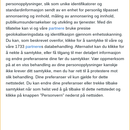
Nå har resepsjonisten, som mottok den
personopplysninger, slik som unike identifikatorer og
standardinformasjon sendt av en enhet for personlig tilpasset
første henvendelsen, kommet på at
annonsering og innhold, måling av annonsering og innhold,
forespørselen om hjelp ikke ble fulgt opp.
publikumsundersøkelser og utvikling av tjenester.
Med din
tillatelse kan vi og våre
partnere
bruke presise
Den hotellansatte er uvitende om at safen
geolokaliseringsdata og identifikasjon gjennom enhetsskanning.
på 23-åringens rom allerede er fikset.
Du kan, som beskrevet ovenfor, klikke for å samtykke til våre og
våre 1733
partnere
s databehandling. Alternativt kan du klikke for
å nekte å samtykke, eller få tilgang til mer detaljert informasjon
Politiet sto og ventet
og endre preferansene dine før du samtykker.
Vær oppmerksom
på at en viss behandling av dine personopplysninger kanskje
ikke krever ditt samtykke, men du har rett til å protestere mot
Resepsjonisten tar seg inn i det tomme
slik behandling. Dine preferanser vil kun gjelde for dette
nettstedet. Du kan endre dine preferanser eller trekke tilbake
hotellrommet, åpner safen og finner både
samtykket når som helst ved å gå tilbake til dette nettstedet og
kokain og en større sum kontanter. Den
klikke på knappen "Personvern" nederst på nettsiden.
hotellansatte antar at det er gjenglemt av en
tidligere gjest og tar med seg både dop og
penger ned til resepsjonen.