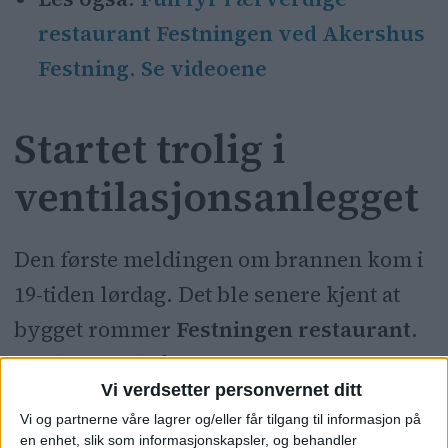
restaurant Festningen ved Akershus
Festning. Se videoene
Startet trolig i
ventilasjonsanlegget
Den første meldingen om brannen kom i
19-tiden lørdag. Det ble senere kjent at
bygget rommer
Festningen restaurant
.
Det kom raskt åpne flammer ut av
Vi verdsetter personvernet ditt
vinduet på bygget, som tilhører
Vi og partnerne våre lagrer og/eller får tilgang til informasjon på
anleg11get til
Akershus festning
. Kort
en enhet, slik som informasjonskapsler, og behandler