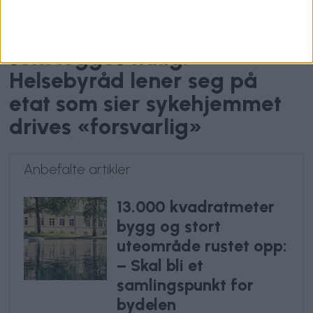
Krisen ved Uranienborghjemmet
Varsel om sultne beboere
som legges tidlig:
Helsebyråd lener seg på
etat som sier sykehjemmet
drives «forsvarlig»
Anbefalte artikler
13.000 kvadratmeter
bygg og stort
uteområde rustet opp:
– Skal bli et
samlingspunkt for
bydelen