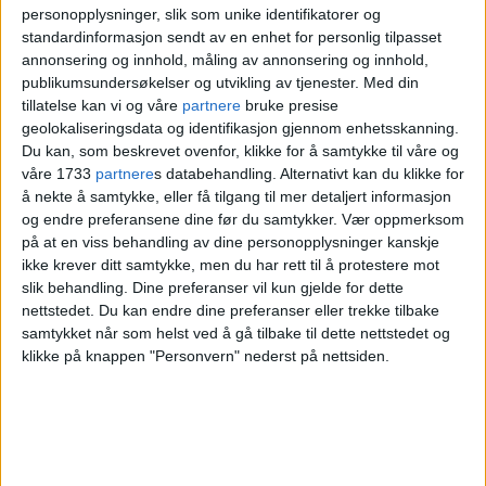
personopplysninger, slik som unike identifikatorer og
tid etter var hele bygget overtent.
standardinformasjon sendt av en enhet for personlig tilpasset
annonsering og innhold, måling av annonsering og innhold,
– Brannen er trolig knyttet til
publikumsundersøkelser og utvikling av tjenester.
Med din
tillatelse kan vi og våre
partnere
bruke presise
ventilasjonsanlegget, tvitret politiet i
geolokaliseringsdata og identifikasjon gjennom enhetsskanning.
Du kan, som beskrevet ovenfor, klikke for å samtykke til våre og
Oslo
ved 19-tiden lørdag, før de
våre 1733
partnere
s databehandling. Alternativt kan du klikke for
konstaterte at det var full fyr i
å nekte å samtykke, eller få tilgang til mer detaljert informasjon
og endre preferansene dine før du samtykker.
Vær oppmerksom
kledningen. Så tok brannen seg opp i
på at en viss behandling av dine personopplysninger kanskje
ikke krever ditt samtykke, men du har rett til å protestere mot
takkonstruksjonen.
slik behandling. Dine preferanser vil kun gjelde for dette
nettstedet. Du kan endre dine preferanser eller trekke tilbake
- Hjertet i
Oslo
samtykket når som helst ved å gå tilbake til dette nettstedet og
klikke på knappen "Personvern" nederst på nettsiden.
- Dette er fryktelig trist. Først og fremst er
vi glade for at det ser ut til å ha gått bra