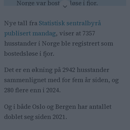
Norge var bostedsløse i fjor.
Antallet har doblet seg i Oslo og
Nye tall fra
Statistisk sentralbyrå
Bergen siden 2021.
publisert mandag
, viser at 7357
Kirkens Bymisjon uttrykker
husstander i Norge ble registrert som
bekymring for konsekvensene for
bostedsløse i fjor.
barn, og peker på politisk svikt.
Det er en økning på 2942 husstander
sammenlignet med for fem år siden, og
280 flere enn i 2024.
Og i både Oslo og Bergen har antallet
doblet seg siden 2021.