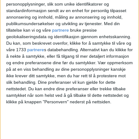
personopplysninger, slik som unike identifikatorer og
pressemelding.
standardinformasjon sendt av en enhet for personlig tilpasset
annonsering og innhold, måling av annonsering og innhold,
publikumsundersøkelser og utvikling av tjenester.
Med din
tillatelse kan vi og våre
partnere
bruke presise
geolokaliseringsdata og identifikasjon gjennom enhetsskanning.
Du kan, som beskrevet ovenfor, klikke for å samtykke til våre og
våre 1733
partnere
s databehandling. Alternativt kan du klikke for
å nekte å samtykke, eller få tilgang til mer detaljert informasjon
og endre preferansene dine før du samtykker.
Vær oppmerksom
på at en viss behandling av dine personopplysninger kanskje
ikke krever ditt samtykke, men du har rett til å protestere mot
slik behandling. Dine preferanser vil kun gjelde for dette
Regjeringen snur om
nettstedet. Du kan endre dine preferanser eller trekke tilbake
samtykket når som helst ved å gå tilbake til dette nettstedet og
bostedsløse: –⁠ Jeg er
klikke på knappen "Personvern" nederst på nettsiden.
superglad
Statistikken viser hvor mange husstander