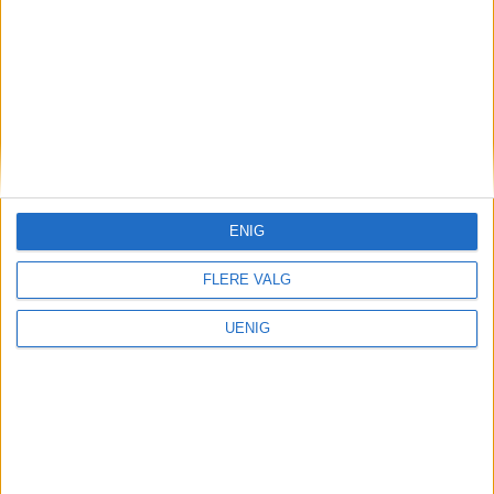
Nei til salg av Ullevål-
tomten — signér oppropet!
ENIG
FLERE VALG
UENIG
Brøt opplysningsplikt
To års taushet: Satt på