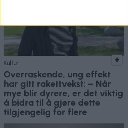
Kultur
Overraskende, ung effekt
har gitt rakettvekst: – Når
mye blir dyrere, er det viktig
å bidra til å gjøre dette
tilgjengelig for flere