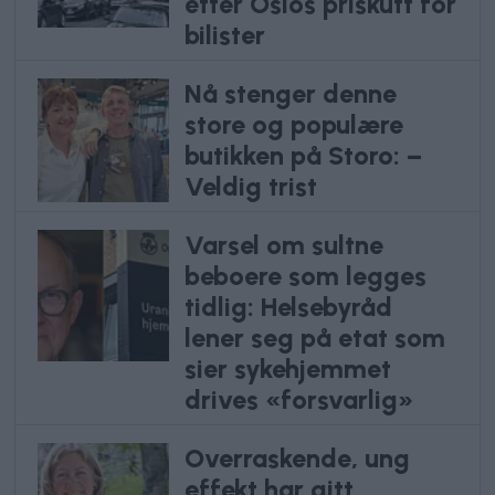
etter Oslos priskutt for
bilister
Nå stenger denne
store og populære
butikken på Storo: –
Veldig trist
Varsel om sultne
beboere som legges
tidlig: Helsebyråd
lener seg på etat som
sier sykehjemmet
drives «forsvarlig»
Overraskende, ung
effekt har gitt