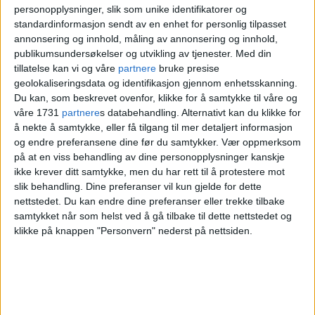
det står «Sammen for
personopplysninger, slik som unike identifikatorer og
standardinformasjon sendt av en enhet for personlig tilpasset
likeverd»
annonsering og innhold, måling av annonsering og innhold,
publikumsundersøkelser og utvikling av tjenester.
Med din
tillatelse kan vi og våre
partnere
bruke presise
– Må snakke med
geolokaliseringsdata og identifikasjon gjennom enhetsskanning.
Du kan, som beskrevet ovenfor, klikke for å samtykke til våre og
barna
våre 1731
partnere
s databehandling. Alternativt kan du klikke for
å nekte å samtykke, eller få tilgang til mer detaljert informasjon
og endre preferansene dine før du samtykker.
Vær oppmerksom
på at en viss behandling av dine personopplysninger kanskje
Han reagerer på arrangørens håndtering
ikke krever ditt samtykke, men du har rett til å protestere mot
av hendelsen.
slik behandling. Dine preferanser vil kun gjelde for dette
nettstedet. Du kan endre dine preferanser eller trekke tilbake
samtykket når som helst ved å gå tilbake til dette nettstedet og
– Det er ikke sånn man håndterer slike
klikke på knappen "Personvern" nederst på nettsiden.
anklager. Jeg tenker idretten må skjerpe
rutinene når slike hendelser oppstår.
Arrangøren må faktisk snakke med barna