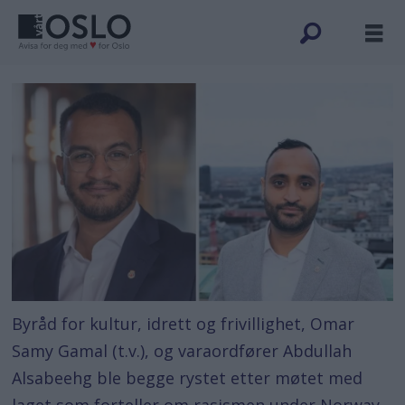
Byråd for kultur, idrett og frivillighet, Omar
Samy Gamal (t.v.), og varaordfører Abdullah
Alsabeehg ble begge rystet etter møtet med
laget som forteller om rasismen under Norway