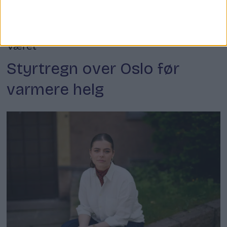
Været
Styrtregn over Oslo før
varmere helg