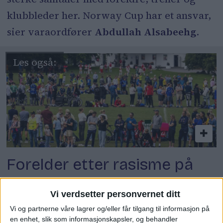
klubbleder her. Norway Cup har et ansvar,
sier varaordfører
Abdullah Alsabeehg
.
Forelder etter rasisme på
Norway Cup: – Det holder
Vi verdsetter personvernet ditt
ikke bare med en plakat der
Vi og partnerne våre lagrer og/eller får tilgang til informasjon på
en enhet, slik som informasjonskapsler, og behandler