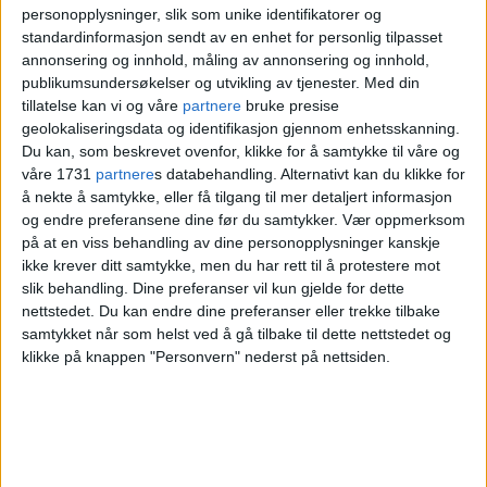
personopplysninger, slik som unike identifikatorer og
standardinformasjon sendt av en enhet for personlig tilpasset
annonsering og innhold, måling av annonsering og innhold,
– Det er utrolig flott å se at det kom så mange, og
publikumsundersøkelser og utvikling av tjenester.
Med din
tillatelse kan vi og våre
partnere
bruke presise
godt å se at de ikke lot seg skremme av regnet, sier
geolokaliseringsdata og identifikasjon gjennom enhetsskanning.
Magnus Egerdahl Nørsett.
Foto: Petter Terning
Du kan, som beskrevet ovenfor, klikke for å samtykke til våre og
våre 1731
partnere
s databehandling. Alternativt kan du klikke for
– Og nå kan vi endelig åpne dette stedet,
å nekte å samtykke, eller få tilgang til mer detaljert informasjon
og endre preferansene dine før du samtykker.
Vær oppmerksom
som serverer en av byens beste smash
på at en viss behandling av dine personopplysninger kanskje
burgere. Det er superdigg, fortsetter
ikke krever ditt samtykke, men du har rett til å protestere mot
slik behandling. Dine preferanser vil kun gjelde for dette
Egerdahl Nørsett.
nettstedet. Du kan endre dine preferanser eller trekke tilbake
samtykket når som helst ved å gå tilbake til dette nettstedet og
Smash-hit
klikke på knappen "Personvern" nederst på nettsiden.
Smash burger er en burgerform fra USA
der man steker burgeren hardt ved å