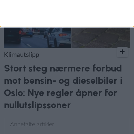
Klimautslipp
Stort steg nærmere forbud
mot bensin- og dieselbiler i
Oslo: Nye regler åpner for
nullutslipssoner
Anbefalte artikler