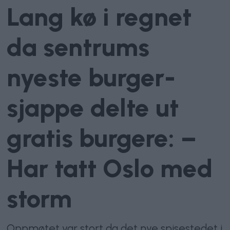
Lang kø i regnet
da sentrums
nyeste burger-
sjappe delte ut
gratis burgere: –
Har tatt Oslo med
storm
Oppmøtet var stort da det nye spisestedet i