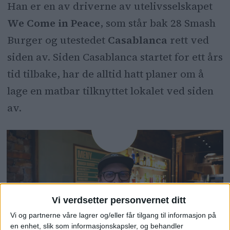
Han er en av driverne av utelivsselskapet
We Come in Peace
, som står bak 28 Smash
Burger og utestedet
Casablanca
rett ved
siden av. Siden
Casablanca
startet for ett års
tid tilbake, har de alltid hatt planer om å
lage en matbar tilknyttet lokalet ved siden
av.
Vi verdsetter personvernet ditt
Vi og partnerne våre lagrer og/eller får tilgang til informasjon på
en enhet, slik som informasjonskapsler, og behandler