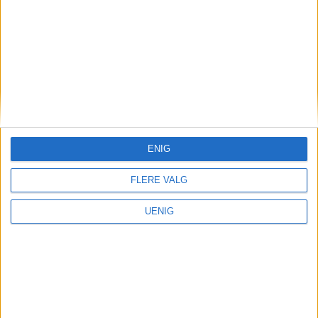
DEBATT
ENIG
– I Oslo blinker
FLERE VALG
varsellampene
UENIG