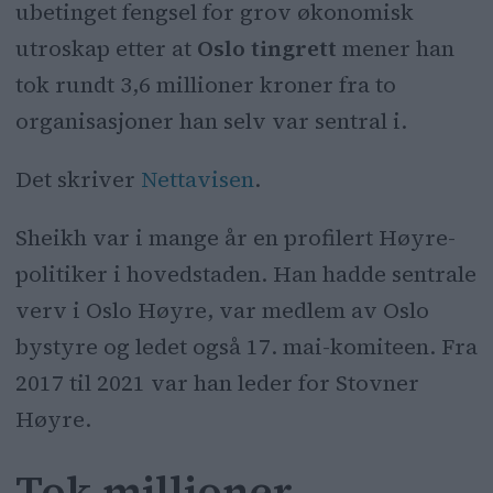
ubetinget fengsel for grov økonomisk
millioner kroner fra to
utroskap etter at
Oslo tingrett
mener han
organisasjoner.
tok rundt 3,6 millioner kroner fra to
Forsvareren hans kritiserer dommen
organisasjoner han selv var sentral i.
og varsler anke.
Det skriver
Nettavisen
.
Retten ser alvorlig på saken, som ble
avdekket av Skatteetaten.
Sheikh var i mange år en profilert Høyre-
politiker i hovedstaden. Han hadde sentrale
verv i Oslo Høyre, var medlem av Oslo
bystyre og ledet også 17. mai-komiteen. Fra
2017 til 2021 var han leder for Stovner
Høyre.
Tok millioner