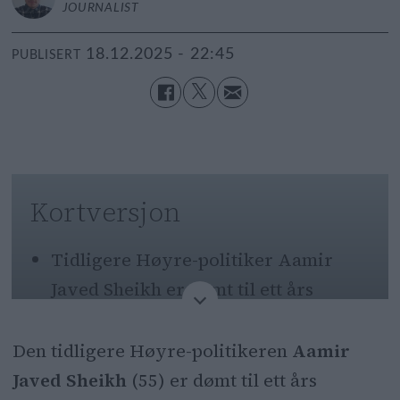
JOURNALIST
18.12.2025 - 22:45
PUBLISERT
Kortversjon
Tidligere Høyre-politiker Aamir
Javed Sheikh er dømt til ett års
fengsel for grov økonomisk
utroskap.
Den tidligere Høyre-politikeren
Aamir
Javed Sheikh
(55) er dømt til ett års
Oslo tingrett mener han tok 3,6