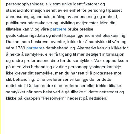
personopplysninger, slik som unike identifikatorer og
Kontroll av kjøttbransjen i
standardinformasjon sendt av en enhet for personlig tilpasset
annonsering og innhold, måling av annonsering og innhold,
byen. Fant sårbare personer
publikumsundersøkelser og utvikling av tjenester.
Med din
tillatelse kan vi og våre
partnere
bruke presise
som ble utnyttet. Flere
geolokaliseringsdata og identifikasjon gjennom enhetsskanning.
Du kan, som beskrevet ovenfor, klikke for å samtykke til våre og
forsøkte å stikke av
våre 1733
partnere
s databehandling. Alternativt kan du klikke for
å nekte å samtykke, eller få tilgang til mer detaljert informasjon
og endre preferansene dine før du samtykker.
Vær oppmerksom
på at en viss behandling av dine personopplysninger kanskje
Ifølge påtalemyndigheten overførte Sheikh
ikke krever ditt samtykke, men du har rett til å protestere mot
penger fra disse to organisasjonene til seg
slik behandling. Dine preferanser vil kun gjelde for dette
nettstedet. Du kan endre dine preferanser eller trekke tilbake
selv og nærstående. De mente at han
samtykket når som helst ved å gå tilbake til dette nettstedet og
urettmessig tok 2,5 millioner kroner fra 14.
klikke på knappen "Personvern" nederst på nettsiden.
august-komiteen og 1,3 millioner kroner
fra Stiftelsen Dialog for fred.