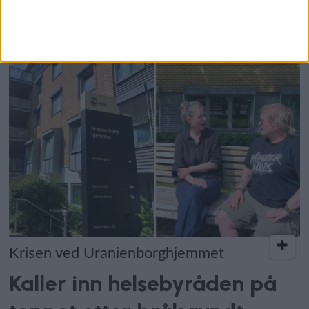
elsparkesykkelutleier Ryde
Krisen ved Uranienborghjemmet
Kaller inn helsebyråden på