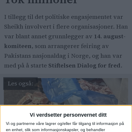
I tillegg til det politiske engasjementet var
Sheikh involvert i flere organisasjoner. Han
var blant annet grunnlegger av
14. august-
komiteen
, som arrangerer feiring av
Pakistans nasjonaldag i Norge, og han var
med på å starte
Stiftelsen Dialog for fred
.
Vi verdsetter personvernet ditt
Vi og partnerne våre lagrer og/eller får tilgang til informasjon på
en enhet, slik som informasjonskapsler, og behandler