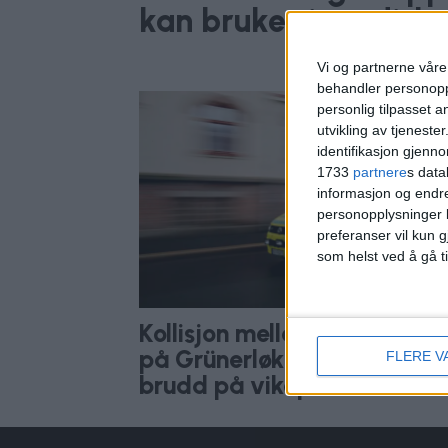
kan brukes i nordisk
Vi og partnerne våre 
behandler personoppl
personlig tilpasset 
utvikling av tjenester
identifikasjon gjenn
1733
partnere
s data
informasjon og endr
personopplysninger k
preferanser vil kun g
som helst ved å gå t
Kollisjon mellom trikk og tax
på Grünerløkka. Skyldtes
FLERE V
brudd på vikeplikt