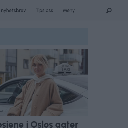
s nyhetsbrev
Tips oss
Meny
sjene i Oslos gater