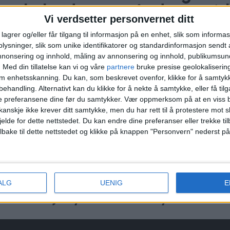
e naboland
står det russi
Vi verdsetter personvernet ditt
techgiganten
lagrer og/eller får tilgang til informasjon på en enhet, slik som informa
ysninger, slik som unike identifikatorer og standardinformasjon sendt 
annonsering og innhold, måling av annonsering og innhold, publikumsu
.
Med din tillatelse kan vi og våre
partnere
bruke presise geolokaliserin
om enhetsskanning. Du kan, som beskrevet ovenfor, klikke for å samtykk
behandling. Alternativt kan du klikke for å nekte å samtykke, eller få tilga
e preferansene dine før du samtykker.
Vær oppmerksom på at en viss b
anskje ikke krever ditt samtykke, men du har rett til å protestere mot s
jelde for dette nettstedet. Du kan endre dine preferanser eller trekke t
ilbake til dette nettstedet og klikke på knappen "Personvern" nederst på
i
Raymond Johansen vil stanse
godkjenning av nye
ALG
UENIG
E
drosjeløyver i Oslo. Bekymret