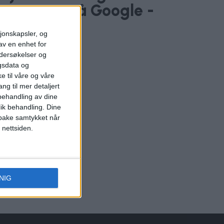
ske svaret på Google -
 Yandex
sjonskapsler, og
av en enhet for
ndersøkelser og
gsdata og
e til våre og våre
ng til mer detaljert
ehandling av dine
lik behandling. Dine
ilbake samtykket når
 nettsiden.
NIG