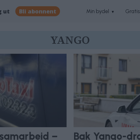
g ut
Bli abonnent
Min bydel
Grati
YANGO
psamarbeid –
Bak Yango-dro