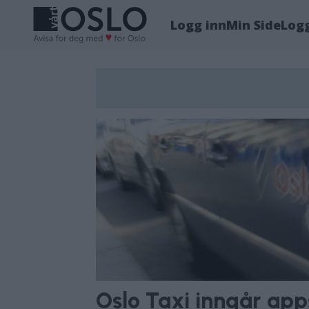
Logg inn
Min Side
Log
Tag:
yango
Oslo Taxi inngår ap