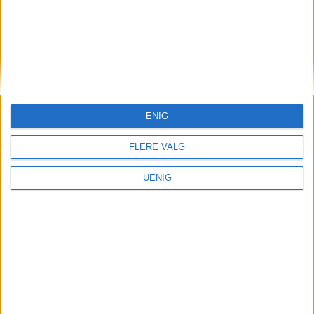
Roper varsku om Oslo-leiepriser:
– 17.000 kroner er allerede
skyhøyt
ENIG
FLERE VALG
UENIG
VårtOslo er avisa for deg med hjerte for