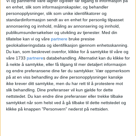
Vi og partnerne våre lagrer og/eller får tilgang til informasjon på
forferdelig opplevelse. IKKE BO
en enhet, slik som informasjonskapsler, og behandler
personopplysninger, slik som unike identifikatorer og
HER!
standardinformasjon sendt av en enhet for personlig tilpasset
annonsering og innhold, måling av annonsering og innhold,
publikumsundersøkelser og utvikling av tjenester.
Med din
tillatelse kan vi og våre
partnere
bruke presise
geolokaliseringsdata og identifikasjon gjennom enhetsskanning.
Du kan, som beskrevet ovenfor, klikke for å samtykke til våre og
våre 1733
partnere
s databehandling. Alternativt kan du klikke for
å nekte å samtykke, eller få tilgang til mer detaljert informasjon
og endre preferansene dine før du samtykker.
Vær oppmerksom
på at en viss behandling av dine personopplysninger kanskje
ikke krever ditt samtykke, men du har rett til å protestere mot
slik behandling. Dine preferanser vil kun gjelde for dette
Klaskedoen ble forbudt for
nettstedet. Du kan endre dine preferanser eller trekke tilbake
50 år siden – men i
samtykket når som helst ved å gå tilbake til dette nettstedet og
klikke på knappen "Personvern" nederst på nettsiden.
bygården i Pilestredet er
den fremdeles i bruk