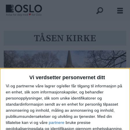
Tag:
TÅSEN KIRKE
tåsen
kirke
Vi verdsetter personvernet ditt
Vi og partnerne våre lagrer og/eller får tilgang til informasjon på
en enhet, slik som informasjonskapsler, og behandler
personopplysninger, slik som unike identifikatorer og
standardinformasjon sendt av en enhet for personlig tilpasset
annonsering og innhold, måling av annonsering og innhold,
— Nedleggingstruede
publikumsundersøkelser og utvikling av tjenester.
Med din
Sofienberg kirke blir aldri
tillatelse kan vi og våre
partnere
bruke presise
nattklubb
geolokaliseringsdata og identifikasjon gjennom enhetsskanning.