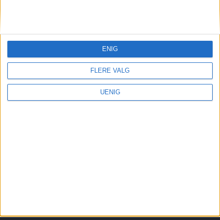
Redaktør, Vegard Velle
redaktor@vartoslo.no,
tlf: 93 25 68 32
ENIG
TIPS OSS
tips@vartoslo.no
FLERE VALG
ABONNEMENT
UENIG
abonnement@vartoslo.no
ANNONSERING
Vil du annonsere?
annonse@vartoslo.no
tlf: 45 40 32 80
VårtOslos annonseweb