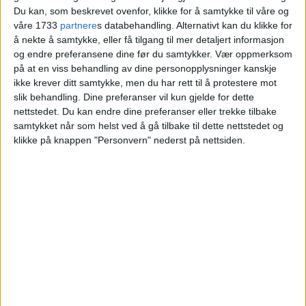
Du kan, som beskrevet ovenfor, klikke for å samtykke til våre og
våre 1733
partnere
s databehandling. Alternativt kan du klikke for
å nekte å samtykke, eller få tilgang til mer detaljert informasjon
og endre preferansene dine før du samtykker.
Vær oppmerksom
på at en viss behandling av dine personopplysninger kanskje
ikke krever ditt samtykke, men du har rett til å protestere mot
slik behandling. Dine preferanser vil kun gjelde for dette
nettstedet. Du kan endre dine preferanser eller trekke tilbake
samtykket når som helst ved å gå tilbake til dette nettstedet og
klikke på knappen "Personvern" nederst på nettsiden.
VårtOslo er avisa for deg med hjerte for
Oslo. Vi forteller historiene fra
hverdagslivet i Oslo, fra der du bor, jobber
og går på skole.
KONTAKT OSS