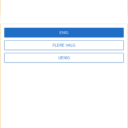
KONTAKT OSS
Redaktør, Vegard Velle
redaktor@vartoslo.no,
tlf: 93 25 68 32
ENIG
TIPS OSS
FLERE VALG
tips@vartoslo.no
UENIG
ABONNEMENT
abonnement@vartoslo.no
ANNONSERING
Vil du annonsere?
annonse@vartoslo.no
tlf: 45 40 32 80
VårtOslos annonseweb