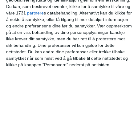
en hån
Du kan, som beskrevet ovenfor, klikke for å samtykke til våre og
våre 1731
partnere
s databehandling. Alternativt kan du klikke for
å nekte å samtykke, eller få tilgang til mer detaljert informasjon
og endre preferansene dine før du samtykker.
Vær oppmerksom
på at en viss behandling av dine personopplysninger kanskje
ikke krever ditt samtykke, men du har rett til å protestere mot
slik behandling. Dine preferanser vil kun gjelde for dette
nettstedet. Du kan endre dine preferanser eller trekke tilbake
samtykket når som helst ved å gå tilbake til dette nettstedet og
klikke på knappen "Personvern" nederst på nettsiden.
VårtOslo er avisa for deg med hjerte for
Oslo. Vi forteller historiene fra
hverdagslivet i Oslo, fra der du bor, jobber
og går på skole.