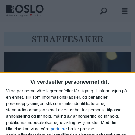
Tag:
STRAFFESAKER
straffesaker
Vi verdsetter personvernet ditt
Vi og partnerne våre lagrer og/eller får tilgang til informasjon på
en enhet, slik som informasjonskapsler, og behandler
personopplysninger, slik som unike identifikatorer og
standardinformasjon sendt av en enhet for personlig tilpasset
Oslo-advokater tas ut i streik
annonsering og innhold, måling av annonsering og innhold,
publikumsundersøkelser og utvikling av tjenester.
Med din
mandag: - Regjeringens avtale er
tillatelse kan vi og våre
partnere
bruke presise
geolokaliseringsdata og identifikasjon gjennom enhetsskanning.