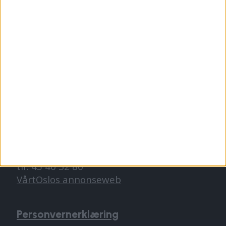
redaktor@vartoslo.no,
tlf: 93 25 68 32
TIPS OSS
tips@vartoslo.no
ABONNEMENT
abonnement@vartoslo.no
ANNONSERING
Vil du annonsere?
annonse@vartoslo.no
tlf: 45 40 32 80
VårtOslos annonseweb
Personvernerklæring