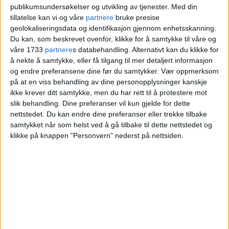
dokumenter: - Byrådet hindrer
publikumsundersøkelser og utvikling av tjenester.
Med din
oss i vårt arbeid som folkevalgte
tillatelse kan vi og våre
partnere
bruke presise
geolokaliseringsdata og identifikasjon gjennom enhetsskanning.
Du kan, som beskrevet ovenfor, klikke for å samtykke til våre og
våre 1733
partnere
s databehandling. Alternativt kan du klikke for
å nekte å samtykke, eller få tilgang til mer detaljert informasjon
og endre preferansene dine før du samtykker.
Vær oppmerksom
på at en viss behandling av dine personopplysninger kanskje
ikke krever ditt samtykke, men du har rett til å protestere mot
slik behandling. Dine preferanser vil kun gjelde for dette
nettstedet. Du kan endre dine preferanser eller trekke tilbake
samtykket når som helst ved å gå tilbake til dette nettstedet og
klikke på knappen "Personvern" nederst på nettsiden.
Live og lille Louis Pizza på
Adamstuen tapte i
Høyesterett. Men boten på
250.000 reduseres kraftig