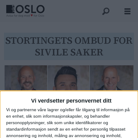
Tag:
STORTINGETS OMBUD FOR
SIVILE SAKER
stortingets
ombud
for
sivile
Vi verdsetter personvernet ditt
Vi og partnerne våre lagrer og/eller får tilgang til informasjon på
saker
en enhet, slik som informasjonskapsler, og behandler
personopplysninger, slik som unike identifikatorer og
standardinformasjon sendt av en enhet for personlig tilpasset
Krever innsyn i hemmeligholdte
annonsering og innhold, måling av annonsering og innhold,