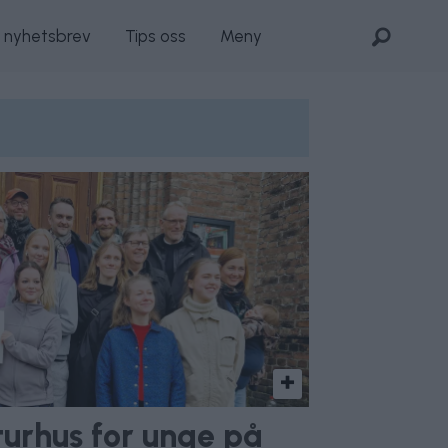
s nyhetsbrev
Tips oss
Meny
lturhus for unge på