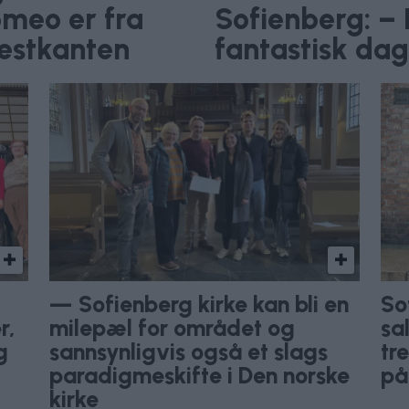
omeo er fra
Sofienberg: – 
vestkanten
fantastisk da
— Sofienberg kirke kan bli en
So
r,
milepæl for området og
sa
g
sannsynligvis også et slags
tr
paradigmeskifte i Den norske
på
kirke