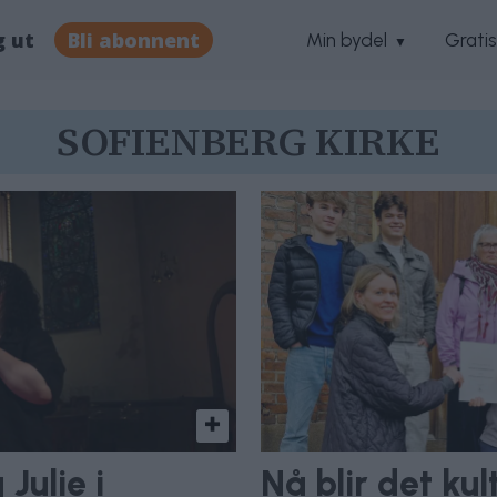
g ut
Bli abonnent
Min bydel
Grati
SOFIENBERG KIRKE
Julie i
Nå blir det ku