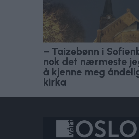
– Taizebønn i Sofien
nok det nærmeste j
å kjenne meg åndeli
kirka