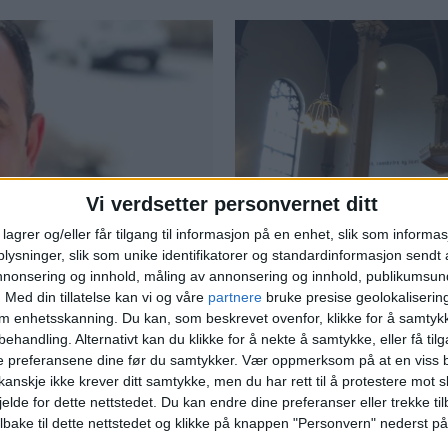
Vi verdsetter personvernet ditt
lagrer og/eller får tilgang til informasjon på en enhet, slik som informa
ysninger, slik som unike identifikatorer og standardinformasjon sendt 
 innbrudd i
På søndag var 
annonsering og innhold, måling av annonsering og innhold, publikumsu
.
Med din tillatelse kan vi og våre
partnere
bruke presise geolokaliserin
 Som muslim
gudstjeneste i
om enhetsskanning. Du kan, som beskrevet ovenfor, klikke for å samtykk
behandling. Alternativt kan du klikke for å nekte å samtykke, eller få tilga
åsken er for
Kirkegjengerne
e preferansene dine før du samtykker.
Vær oppmerksom på at en viss b
år
anskje ikke krever ditt samtykke, men du har rett til å protestere mot s
jelde for dette nettstedet. Du kan endre dine preferanser eller trekke t
ilbake til dette nettstedet og klikke på knappen "Personvern" nederst på