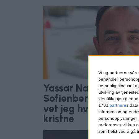
Vi og partnerne våre 
behandler personoppl
Yassar Nazir stanset
personlig tilpasset 
utvikling av tjenester
Sofienberg kirke: –
identifikasjon gjenn
1733
partnere
s data
vet jeg hvor viktig p
informasjon og endr
kristne
personopplysninger k
preferanser vil kun g
som helst ved å gå t