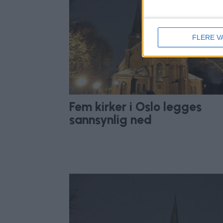
FLERE V
Fem kirker i Oslo legges
sannsynlig ned