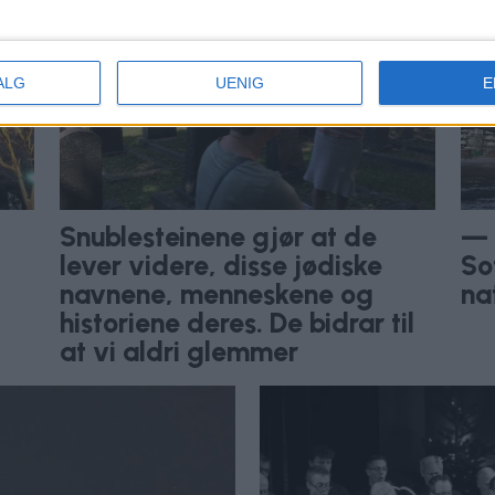
ALG
UENIG
E
Snublesteinene gjør at de
— 
lever videre, disse jødiske
So
navnene, menneskene og
na
historiene deres. De bidrar til
at vi aldri glemmer