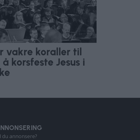
 vakre koraller til
å korsfeste Jesus i
rke
NNONSERING
il du annonsere?