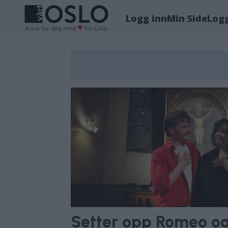
Logg inn
Min Side
Log
Tag:
sofienberg
kirke
Setter opp Romeo og 