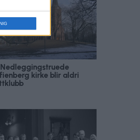
NIG
Nedleggingstruede
fienberg kirke blir aldri
ttklubb