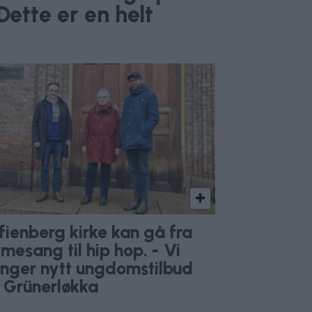
Dette er en helt
g
fienberg kirke kan gå fra
lmesang til hip hop. - Vi
enger nytt ungdomstilbud
 Grünerløkka