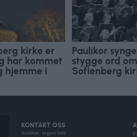
berg kirke er
Paulikor synger
eg har kommet
stygge ord om 
g hjemme i
Sofienberg ki
KONTAKT OSS
A
Redaktør, Vegard Velle
V