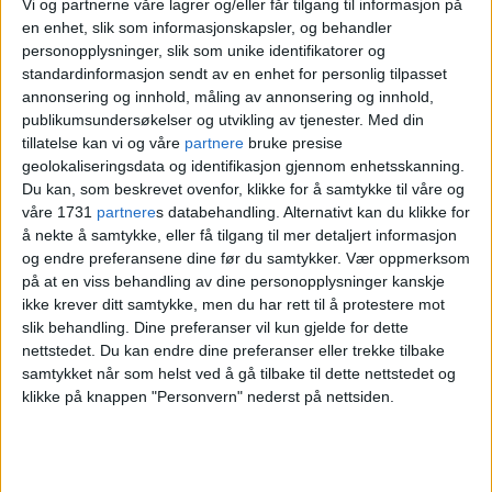
Vi og partnerne våre lagrer og/eller får tilgang til informasjon på
politianmeldt flere hendelser
en enhet, slik som informasjonskapsler, og behandler
personopplysninger, slik som unike identifikatorer og
standardinformasjon sendt av en enhet for personlig tilpasset
annonsering og innhold, måling av annonsering og innhold,
publikumsundersøkelser og utvikling av tjenester.
Med din
tillatelse kan vi og våre
partnere
bruke presise
geolokaliseringsdata og identifikasjon gjennom enhetsskanning.
Du kan, som beskrevet ovenfor, klikke for å samtykke til våre og
våre 1731
partnere
s databehandling. Alternativt kan du klikke for
å nekte å samtykke, eller få tilgang til mer detaljert informasjon
og endre preferansene dine før du samtykker.
Vær oppmerksom
på at en viss behandling av dine personopplysninger kanskje
Overvåkningskamera satt
ikke krever ditt samtykke, men du har rett til å protestere mot
slik behandling. Dine preferanser vil kun gjelde for dette
opp flere steder: – Vi
nettstedet. Du kan endre dine preferanser eller trekke tilbake
samtykket når som helst ved å gå tilbake til dette nettstedet og
anmelder fortløpende
klikke på knappen "Personvern" nederst på nettsiden.