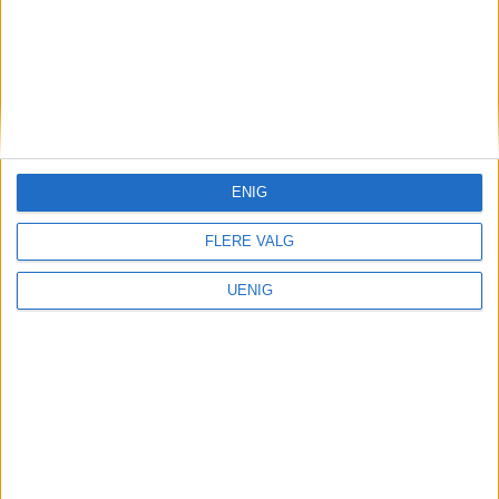
Bildene avslører dumping av
avfall i Sofienbergparken:
Ulovlige søppeltaxier mistenkes
å stå bak
ENIG
FLERE VALG
UENIG
VårtOslo er avisa for deg med hjerte for