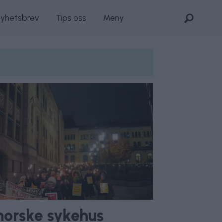
nyhetsbrev
Tips oss
Meny
norske sykehus