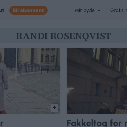
ut
Bli abonnent
Min bydel
Gratis 
RANDI ROSENQVIST
r
Fakkeltog for 