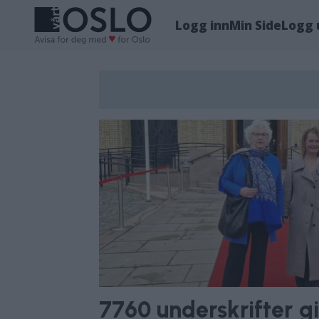
Logg inn
Min Side
Logg 
Tag:
randi
rosenqvist
7760 underskrifter gi