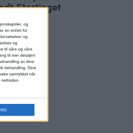
ndt Stortinget
sjonskapsler, og
av en enhet for
ndersøkelser og
gsdata og
e til våre og våre
ng til mer detaljert
ehandling av dine
lik behandling. Dine
ilbake samtykket når
 nettsiden.
NIG