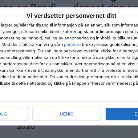
ene og Randi
dannet ring ru
Vi verdsetter personvernet ditt
 på Stortinget
lagrer og/eller får tilgang til informasjon på en enhet, slik som informa
ysninger, slik som unike identifikatorer og standardinformasjon sendt 
annonsering og innhold, måling av annonsering og innhold, publikumsu
.
Med din tillatelse kan vi og våre
partnere
bruke presise geolokaliserin
om enhetsskanning. Du kan, som beskrevet ovenfor, klikke for å samtykk
behandling. Alternativt kan du klikke for å nekte å samtykke, eller få tilga
e preferansene dine før du samtykker.
Vær oppmerksom på at en viss b
anskje ikke krever ditt samtykke, men du har rett til å protestere mot s
jelde for dette nettstedet. Du kan endre dine preferanser eller trekke t
ilbake til dette nettstedet og klikke på knappen "Personvern" nederst på
til
Advokat for knivmann (33): -
ALG
UENIG
E
n
Han var på bedringens vei i
2020