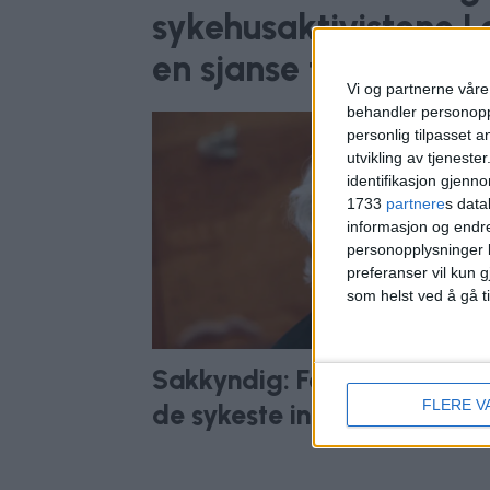
sykehusaktivistene L
en sjanse til en plass
Vi og partnerne våre 
behandler personoppl
personlig tilpasset 
utvikling av tjenester
identifikasjon gjenn
1733
partnere
s data
informasjon og endr
personopplysninger k
preferanser vil kun g
som helst ved å gå t
Sakkyndig: For dårlig tilbud 
FLERE V
de sykeste innen psykiatrie