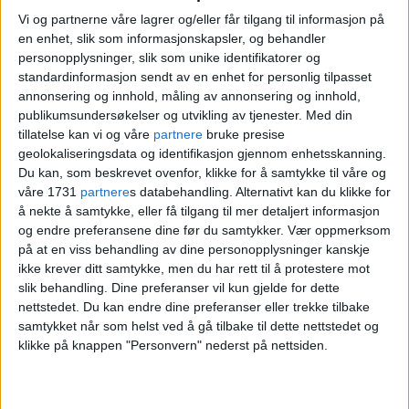
Mange har kriminell løpebane før
Vi og partnerne våre lagrer og/eller får tilgang til informasjon på
de får plass
en enhet, slik som informasjonskapsler, og behandler
personopplysninger, slik som unike identifikatorer og
standardinformasjon sendt av en enhet for personlig tilpasset
annonsering og innhold, måling av annonsering og innhold,
publikumsundersøkelser og utvikling av tjenester.
Med din
tillatelse kan vi og våre
partnere
bruke presise
geolokaliseringsdata og identifikasjon gjennom enhetsskanning.
Du kan, som beskrevet ovenfor, klikke for å samtykke til våre og
våre 1731
partnere
s databehandling. Alternativt kan du klikke for
å nekte å samtykke, eller få tilgang til mer detaljert informasjon
og endre preferansene dine før du samtykker.
Vær oppmerksom
på at en viss behandling av dine personopplysninger kanskje
ikke krever ditt samtykke, men du har rett til å protestere mot
NAV med sjokktall om unge
slik behandling. Dine preferanser vil kun gjelde for dette
nettstedet. Du kan endre dine preferanser eller trekke tilbake
som går på arbeidsavklaring
samtykket når som helst ved å gå tilbake til dette nettstedet og
klikke på knappen "Personvern" nederst på nettsiden.
i Oslo: Tre av fire har
psykiske lidelser