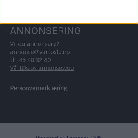
abonnement@vartoslo.no
ANNONSERING
Vil du annonsere?
annonse@vartoslo.no
tlf: 45 40 32 80
VårtOslos annonseweb
Personvernerklæring