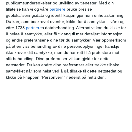
publikumsundersøkelser og utvikling av tjenester.
Med din
bomiljøer. Dette er Oslos største
tillatelse kan vi og våre
partnere
bruke presise
filantroper
geolokaliseringsdata og identifikasjon gjennom enhetsskanning.
Du kan, som beskrevet ovenfor, klikke for å samtykke til våre og
våre 1733
partnere
s databehandling. Alternativt kan du klikke for
å nekte å samtykke, eller få tilgang til mer detaljert informasjon
og endre preferansene dine før du samtykker.
Vær oppmerksom
på at en viss behandling av dine personopplysninger kanskje
ikke krever ditt samtykke, men du har rett til å protestere mot
slik behandling. Dine preferanser vil kun gjelde for dette
nettstedet. Du kan endre dine preferanser eller trekke tilbake
samtykket når som helst ved å gå tilbake til dette nettstedet og
klikke på knappen "Personvern" nederst på nettsiden.
Jo Nesbø priset en ålreit fyr
som har kjempet for Abildsø
gård og for skoleleie unge