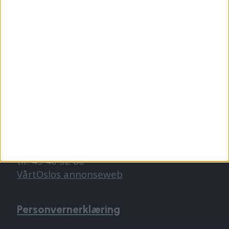
TIPS OSS
tips@vartoslo.no
ABONNEMENT
abonnement@vartoslo.no
ANNONSERING
Vil du annonsere?
annonse@vartoslo.no
tlf: 45 40 32 80
VårtOslos annonseweb
Personvernerklæring