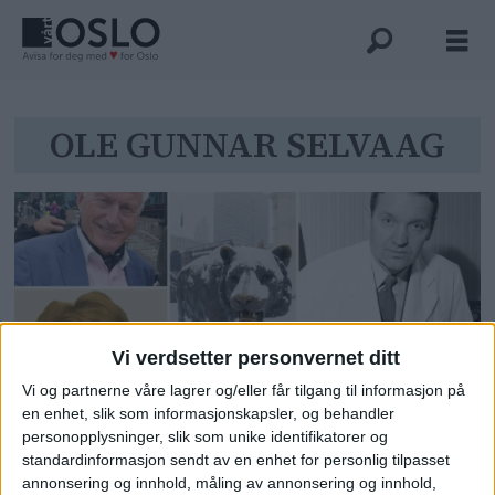
Tag:
OLE GUNNAR SELVAAG
ole
gunnar
selvaag
Vi verdsetter personvernet ditt
Vi og partnerne våre lagrer og/eller får tilgang til informasjon på
en enhet, slik som informasjonskapsler, og behandler
Han donerte over 500 skulpturer
personopplysninger, slik som unike identifikatorer og
til byen. De gikk inn i
standardinformasjon sendt av en enhet for personlig tilpasset
annonsering og innhold, måling av annonsering og innhold,
grunntanken om å skape gode