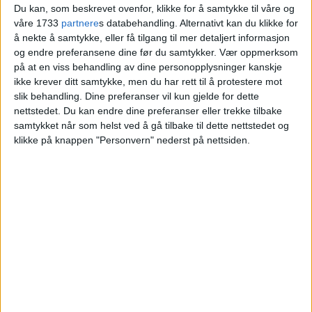
Du kan, som beskrevet ovenfor, klikke for å samtykke til våre og
våre 1733
partnere
s databehandling. Alternativt kan du klikke for
å nekte å samtykke, eller få tilgang til mer detaljert informasjon
og endre preferansene dine før du samtykker.
Vær oppmerksom
på at en viss behandling av dine personopplysninger kanskje
ikke krever ditt samtykke, men du har rett til å protestere mot
slik behandling. Dine preferanser vil kun gjelde for dette
nettstedet. Du kan endre dine preferanser eller trekke tilbake
samtykket når som helst ved å gå tilbake til dette nettstedet og
klikke på knappen "Personvern" nederst på nettsiden.
VårtOslo er avisa for deg med hjerte for
Oslo. Vi forteller historiene fra
hverdagslivet i Oslo, fra der du bor, jobber
og går på skole.
KONTAKT OSS