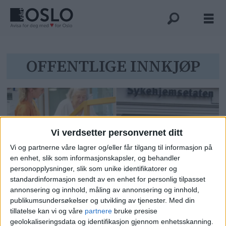
Tag:
OFFENTLIGE INNKJØP
offentlige
innkjøp
Vi verdsetter personvernet ditt
Vi og partnerne våre lagrer og/eller får tilgang til informasjon på
en enhet, slik som informasjonskapsler, og behandler
personopplysninger, slik som unike identifikatorer og
standardinformasjon sendt av en enhet for personlig tilpasset
annonsering og innhold, måling av annonsering og innhold,
Sykehjemsetaten: Brøt loven ved
publikumsundersøkelser og utvikling av tjenester.
Med din
tre av fire undersøkte innkjøp
tillatelse kan vi og våre
partnere
bruke presise
geolokaliseringsdata og identifikasjon gjennom enhetsskanning.