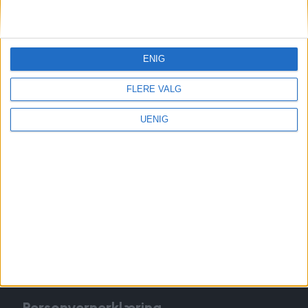
Redaktør, Vegard Velle
redaktor@vartoslo.no,
tlf: 93 25 68 32
TIPS OSS
ENIG
tips@vartoslo.no
FLERE VALG
ABONNEMENT
UENIG
abonnement@vartoslo.no
ANNONSERING
Vil du annonsere?
annonse@vartoslo.no
tlf: 45 40 32 80
VårtOslos annonseweb
Personvernerklæring