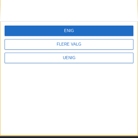
Redaktør, Vegard Velle
redaktor@vartoslo.no,
tlf: 93 25 68 32
ENIG
TIPS OSS
tips@vartoslo.no
FLERE VALG
ABONNEMENT
UENIG
abonnement@vartoslo.no
ANNONSERING
Vil du annonsere?
annonse@vartoslo.no
tlf: 45 40 32 80
VårtOslos annonseweb