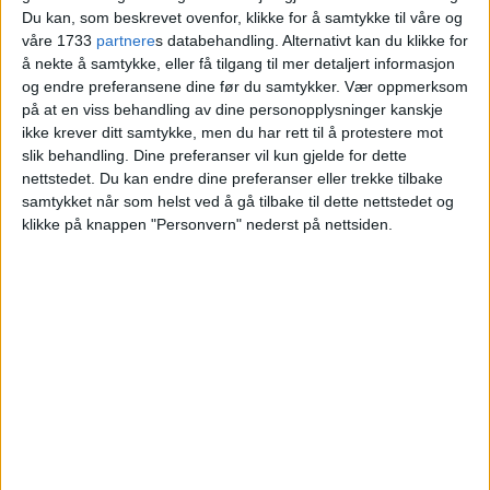
Du kan, som beskrevet ovenfor, klikke for å samtykke til våre og
våre 1733
partnere
s databehandling. Alternativt kan du klikke for
å nekte å samtykke, eller få tilgang til mer detaljert informasjon
og endre preferansene dine før du samtykker.
Vær oppmerksom
på at en viss behandling av dine personopplysninger kanskje
ikke krever ditt samtykke, men du har rett til å protestere mot
slik behandling. Dine preferanser vil kun gjelde for dette
nettstedet. Du kan endre dine preferanser eller trekke tilbake
samtykket når som helst ved å gå tilbake til dette nettstedet og
klikke på knappen "Personvern" nederst på nettsiden.
VårtOslo er avisa for deg med hjerte for
Oslo. Vi forteller historiene fra
hverdagslivet i Oslo, fra der du bor, jobber
og går på skole.
KONTAKT OSS