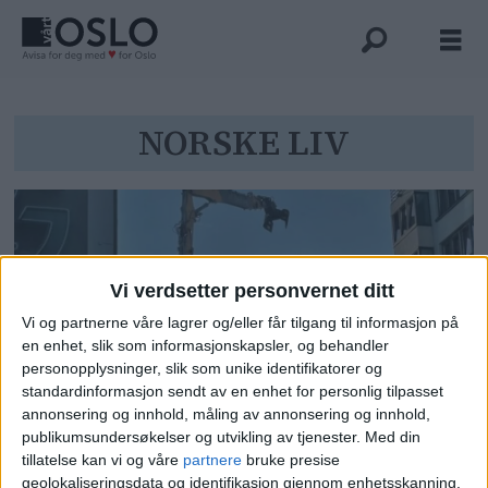
Tag:
NORSKE LIV
norske
liv
Vi verdsetter personvernet ditt
Vi og partnerne våre lagrer og/eller får tilgang til informasjon på
en enhet, slik som informasjonskapsler, og behandler
personopplysninger, slik som unike identifikatorer og
standardinformasjon sendt av en enhet for personlig tilpasset
annonsering og innhold, måling av annonsering og innhold,
Her fjernes det brannskadde
publikumsundersøkelser og utvikling av tjenester.
Med din
taket i Grensen: - Det blir en del
tillatelse kan vi og våre
partnere
bruke presise
støy
geolokaliseringsdata og identifikasjon gjennom enhetsskanning.