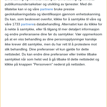
publikumsundersøkelser og utvikling av tjenester.
Med din
tillatelse kan vi og våre
partnere
bruke presise
geolokaliseringsdata og identifikasjon gjennom enhetsskanning.
Du kan, som beskrevet ovenfor, klikke for å samtykke til våre og
våre 1733
partnere
s databehandling. Alternativt kan du klikke for
å nekte å samtykke, eller få tilgang til mer detaljert informasjon
og endre preferansene dine før du samtykker.
Vær oppmerksom
på at en viss behandling av dine personopplysninger kanskje
ikke krever ditt samtykke, men du har rett til å protestere mot
slik behandling. Dine preferanser vil kun gjelde for dette
nettstedet. Du kan endre dine preferanser eller trekke tilbake
Oslos statuer rekvisitter for
samtykket når som helst ved å gå tilbake til dette nettstedet og
klikke på knappen "Personvern" nederst på nettsiden.
politiske budskap. I
Frognerparken ble joggende
og hundeluftende
forbipasserende sterkt
berørt