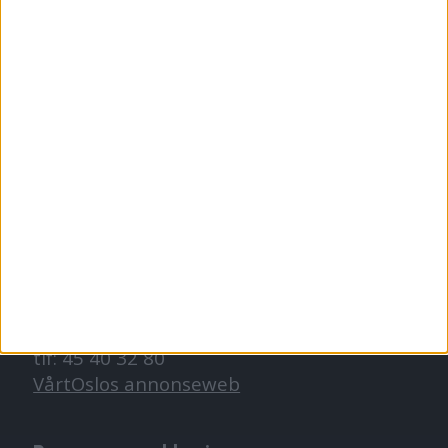
Redaktør, Vegard Velle
redaktor@vartoslo.no,
tlf: 93 25 68 32
TIPS OSS
tips@vartoslo.no
ABONNEMENT
abonnement@vartoslo.no
ANNONSERING
Vil du annonsere?
annonse@vartoslo.no
tlf: 45 40 32 80
VårtOslos annonseweb