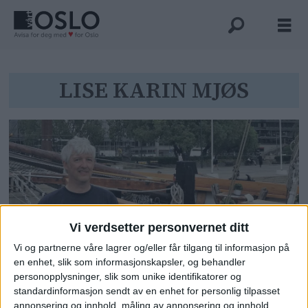
Tag:
LISE KARIN MJØS
lise
karin
mjøs
Vi verdsetter personvernet ditt
Vi og partnerne våre lagrer og/eller får tilgang til informasjon på
en enhet, slik som informasjonskapsler, og behandler
Helge vil stanse den ustemte
personopplysninger, slik som unike identifikatorer og
«dødsklokka» ved Rådhuset: -
standardinformasjon sendt av en enhet for personlig tilpasset
Den lydforurenser hele området
annonsering og innhold, måling av annonsering og innhold,