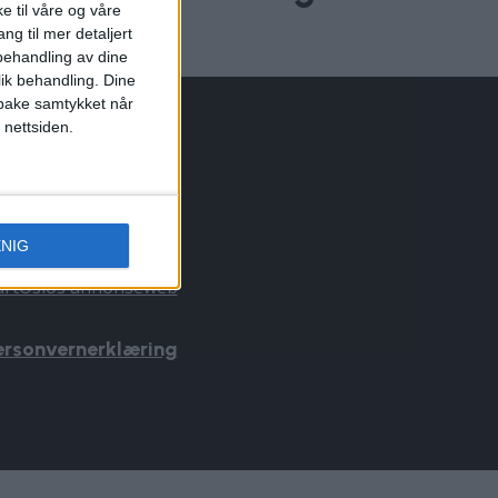
e til våre og våre
i nattklubb
ng til mer detaljert
ehandling av dine
lik behandling. Dine
ilbake samtykket når
 nettsiden.
NNONSERING
il du annonsere?
nnonse@vartoslo.no
ENIG
f: 45 40 32 80
årtOslos annonseweb
ersonvernerklæring