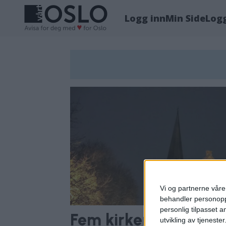
Logg inn
Min Side
Log
Tag:
klemetsrud
kirke
Vi og partnerne våre 
behandler personoppl
personlig tilpasset 
Fem kirker i Oslo leg
utvikling av tjenester