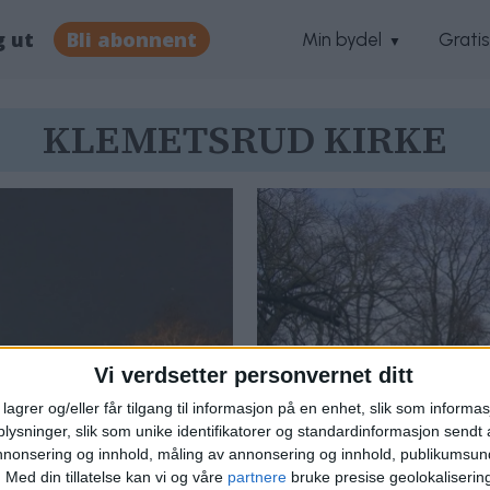
g ut
Bli abonnent
Min bydel
Grati
KLEMETSRUD KIRKE
Vi verdsetter personvernet ditt
lagrer og/eller får tilgang til informasjon på en enhet, slik som informa
ysninger, slik som unike identifikatorer og standardinformasjon sendt 
annonsering og innhold, måling av annonsering og innhold, publikumsu
ges sannsynlig
— Nedlegging
.
Med din tillatelse kan vi og våre
partnere
bruke presise geolokaliserin