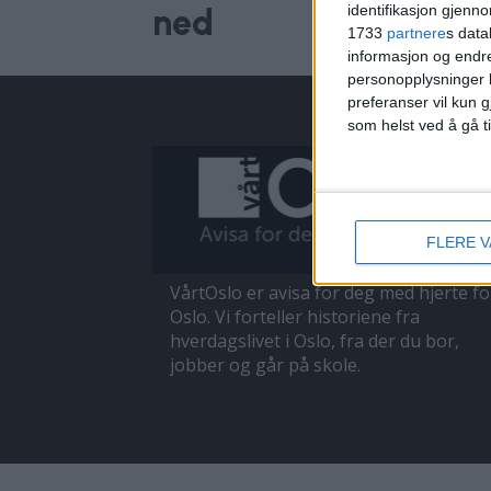
identifikasjon gjenn
ned
1733
partnere
s data
informasjon og endr
personopplysninger k
preferanser vil kun g
som helst ved å gå t
FLERE 
VårtOslo er avisa for deg med hjerte fo
Oslo. Vi forteller historiene fra
hverdagslivet i Oslo, fra der du bor,
jobber og går på skole.