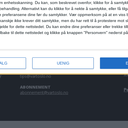
om enhetsskanning. Du kan, som beskrevet ovenfor, klikke for å samtykk
kirke blir aldr
behandling. Alternativt kan du klikke for å nekte å samtykke, eller få tilga
e preferansene dine før du samtykker.
Vær oppmerksom på at en viss b
anskje ikke krever ditt samtykke, men du har rett til å protestere mot s
jelde for dette nettstedet. Du kan endre dine preferanser eller trekke t
ilbake til dette nettstedet og klikke på knappen "Personvern" nederst på
KONTAKT OSS
A
Redaktør, Vegard Velle
V
redaktor@vartoslo.no,
tlf: 93 25 68 32
a
VALG
UENIG
tl
TIPS OSS
V
r
tips@vartoslo.no
ABONNEMENT
P
abonnement@vartoslo.no