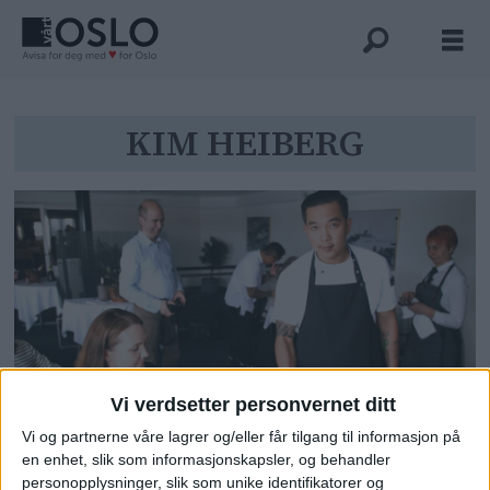
Tag:
KIM HEIBERG
kim
heiberg
Vi verdsetter personvernet ditt
Oppgraderingen av
Vi og partnerne våre lagrer og/eller får tilgang til informasjon på
danskebåtene ga
en enhet, slik som informasjonskapsler, og behandler
passasjerrekord
personopplysninger, slik som unike identifikatorer og