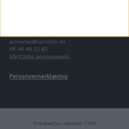
abonnement@vartoslo.no
ANNONSERING
Vil du annonsere?
annonse@vartoslo.no
tlf: 45 40 32 80
VårtOslos annonseweb
Personvernerklæring
Powered by Labrador CMS