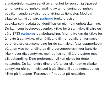
standardinformasjon sendt av en enhet for personlig tilpasset
annonsering og innhold, måling av annonsering og innhold,
publikumsundersøkelser og utvikling av tjenester.
Med din
tillatelse kan vi og våre
partnere
bruke presise
geolokaliseringsdata og identifikasjon gjennom enhetsskanning.
Du kan, som beskrevet ovenfor, klikke for å samtykke til våre og
våre 1733
partnere
s databehandling. Alternativt kan du klikke for
å nekte å samtykke, eller få tilgang til mer detaljert informasjon
og endre preferansene dine før du samtykker.
Vær oppmerksom
på at en viss behandling av dine personopplysninger kanskje
ikke krever ditt samtykke, men du har rett til å protestere mot
De nye eierne har pusset
slik behandling. Dine preferanser vil kun gjelde for dette
nettstedet. Du kan endre dine preferanser eller trekke tilbake
opp «danskebåtene» for
samtykket når som helst ved å gå tilbake til dette nettstedet og
klikke på knappen "Personvern" nederst på nettsiden.
275 millioner kroner: Dette
er hva som møter deg i
sommer