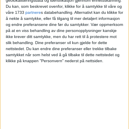
geolokaliseringsdata og identifikasjon gjennom enhetsskanning.
ved Frognerparken: – Vi deler
Du kan, som beskrevet ovenfor, klikke for å samtykke til våre og
bekymringen
våre 1733
partnere
s databehandling. Alternativt kan du klikke for
å nekte å samtykke, eller få tilgang til mer detaljert informasjon
og endre preferansene dine før du samtykker.
Vær oppmerksom
på at en viss behandling av dine personopplysninger kanskje
ikke krever ditt samtykke, men du har rett til å protestere mot
slik behandling. Dine preferanser vil kun gjelde for dette
nettstedet. Du kan endre dine preferanser eller trekke tilbake
samtykket når som helst ved å gå tilbake til dette nettstedet og
klikke på knappen "Personvern" nederst på nettsiden.
VårtOslo er avisa for deg med hjerte for
Oslo. Vi forteller historiene fra
hverdagslivet i Oslo, fra der du bor, jobber
og går på skole.