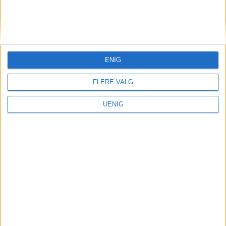
KONTAKT OSS
Redaktør, Vegard Velle
redaktor@vartoslo.no,
tlf: 93 25 68 32
ENIG
TIPS OSS
FLERE VALG
tips@vartoslo.no
UENIG
ABONNEMENT
abonnement@vartoslo.no
ANNONSERING
Vil du annonsere?
annonse@vartoslo.no
tlf: 45 40 32 80
VårtOslos annonseweb