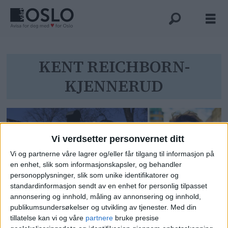
Tag:
KENT REICHBORN-
KJENNERUD
kent
reichborn-
kjennerud
Vi verdsetter personvernet ditt
Vi og partnerne våre lagrer og/eller får tilgang til informasjon på
en enhet, slik som informasjonskapsler, og behandler
personopplysninger, slik som unike identifikatorer og
standardinformasjon sendt av en enhet for personlig tilpasset
annonsering og innhold, måling av annonsering og innhold,
publikumsundersøkelser og utvikling av tjenester.
Med din
Kulturetaten om Kuskeboligen
tillatelse kan vi og våre
partnere
bruke presise