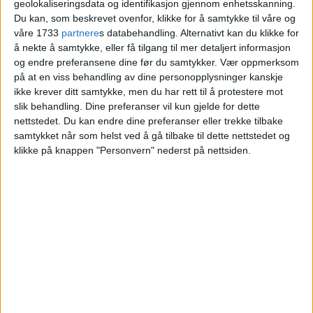
geolokaliseringsdata og identifikasjon gjennom enhetsskanning.
rusmisbrukerne mister både jobb
Du kan, som beskrevet ovenfor, klikke for å samtykke til våre og
og bolig
våre 1733
partnere
s databehandling. Alternativt kan du klikke for
å nekte å samtykke, eller få tilgang til mer detaljert informasjon
og endre preferansene dine før du samtykker.
Vær oppmerksom
på at en viss behandling av dine personopplysninger kanskje
ikke krever ditt samtykke, men du har rett til å protestere mot
slik behandling. Dine preferanser vil kun gjelde for dette
nettstedet. Du kan endre dine preferanser eller trekke tilbake
samtykket når som helst ved å gå tilbake til dette nettstedet og
klikke på knappen "Personvern" nederst på nettsiden.
VårtOslo er avisa for deg med hjerte for
Oslo. Vi forteller historiene fra
hverdagslivet i Oslo, fra der du bor, jobber
og går på skole.