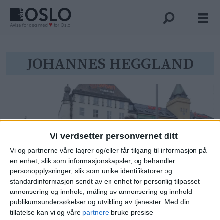
Tag:
JOHANNES HEGGLAND
johannes
heggland
Vi verdsetter personvernet ditt
Vi og partnerne våre lagrer og/eller får tilgang til informasjon på
en enhet, slik som informasjonskapsler, og behandler
personopplysninger, slik som unike identifikatorer og
standardinformasjon sendt av en enhet for personlig tilpasset
Kirkens bymisjon legger ned
annonsering og innhold, måling av annonsering og innhold,
publikumsundersøkelser og utvikling av tjenester.
Med din
Louises gate 30. De tidligere
tillatelse kan vi og våre
partnere
bruke presise