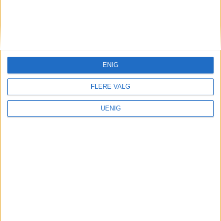
KONTAKT OSS
Redaktør, Vegard Velle
redaktor@vartoslo.no,
tlf: 93 25 68 32
ENIG
TIPS OSS
FLERE VALG
tips@vartoslo.no
UENIG
ABONNEMENT
abonnement@vartoslo.no
ANNONSERING
Vil du annonsere?
annonse@vartoslo.no